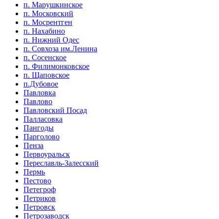
п. Марушкинское
п. Московский
п. Мосрентген
п. Нахабино
п. Нижний Одес
п. Совхоза им.Ленина
п. Сосенское
п. Филимонковское
п. Щаповское
п.Дубовое
Павловка
Павлово
Павловский Посад
Палласовка
Пангоды
Парголово
Пенза
Первоуральск
Переславль-Залесский
Пермь
Пестово
Петегроф
Петриков
Петровск
Петрозаводск