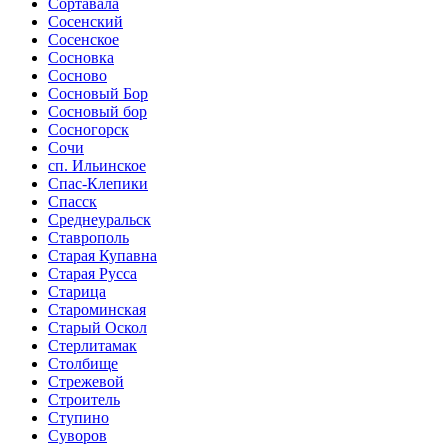
Сортавала
Сосенский
Сосенское
Сосновка
Сосново
Сосновый Бор
Сосновый бор
Сосногорск
Сочи
сп. Ильинское
Спас-Клепики
Спасск
Среднеуральск
Ставрополь
Старая Купавна
Старая Русса
Старица
Староминская
Старый Оскол
Стерлитамак
Столбище
Стрежевой
Строитель
Ступино
Суворов