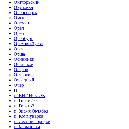
Октябрьский
Окуловка
Оленегорск
Омск
Опочка
Орёл
Орел
Оренбург
Орехово-Зуево
Орск
Орша
Осинники
Осташков
Остров
Острогожск
Отрадный
Очер
П
п. ВНИИССОК
п. Горки-10
п. Горки-2
п. Знамя Октября
п. Коммунарка
п. Лесной городок
п. Малаховка