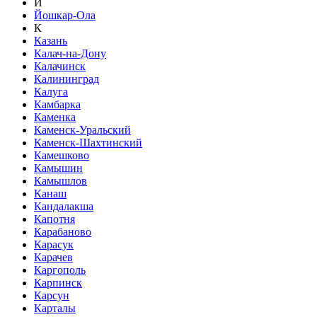
Й
Йошкар-Ола
К
Казань
Калач-на-Дону
Калачинск
Калининград
Калуга
Камбарка
Каменка
Каменск-Уральский
Каменск-Шахтинский
Камешково
Камышин
Камышлов
Канаш
Кандалакша
Капотня
Карабаново
Карасук
Карачев
Каргополь
Карпинск
Карсун
Карталы