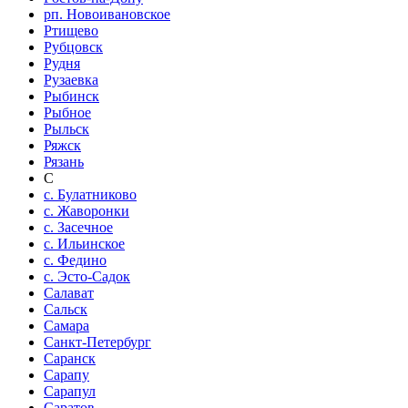
рп. Новоивановское
Ртищево
Рубцовск
Рудня
Рузаевка
Рыбинск
Рыбное
Рыльск
Ряжск
Рязань
С
с. Булатниково
с. Жаворонки
с. Засечное
с. Ильинское
с. Федино
с. Эсто-Садок
Салават
Сальск
Самара
Санкт-Петербург
Саранск
Сарапу
Сарапул
Саратов