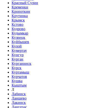
Красный Сулин
Кременки
Кропоткин
Крутинка
Крымск
Кстово
Кудрово
Кудымкар
Кузнецк
Куйбышев
Кулой
Кумертау
Кунгур
Курган
Курганинск
Курск
Куртамыш
Курчатов
Кушва
Кыштым
Л
Лабинск
Лаишево
Лакинск
Лангепас