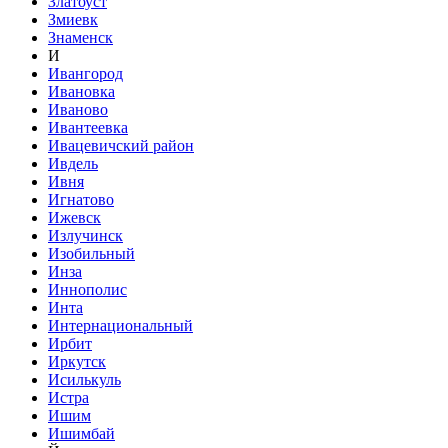
Златоуст
Змиевк
Знаменск
И
Ивангород
Ивановка
Иваново
Ивантеевка
Ивацевичский район
Ивдель
Ивня
Игнатово
Ижевск
Излучинск
Изобильный
Инза
Иннополис
Инта
Интернациональный
Ирбит
Иркутск
Исилькуль
Истра
Ишим
Ишимбай