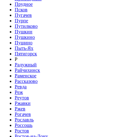
Прудное
Псков
Пугачев
Пурпе
Путилково
Пушкин
Пушкино
Пущино
Пыть-Ях
Пятигорск
Р
Радужный
Райчихинск
Раменское
Рассказово
Ревда
Реж
Реутов
Ржавки
Ржев
Рогачев
Рославль
Россошь
Ростов
Ростов-на-Дону