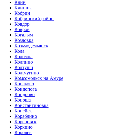
Клин
Клинцы
Кобрин
Кобринский район
Ковдор
Ковров
Когалым
Козловка
Козьмодемьянск
Кола
Коломна
Колпино
Колтуши
Кольчугино
Комсомольск-на-Амуре
Конаково
Кондопога
Кондрово
Коноша
Константиновка
Копейск
Кораблино
Кореновск
Коркино
Королев