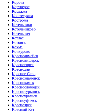
Короча
Корткерос
Коряжма
Костомукша
Кострома
Котельники
Котельниково
Котельнич
Котлас
Котовск
Кохма
Кочкурово
Красноармейск
Красновишерск
Красногорск
Краснодар
Красное Село
Краснознаменск
Краснокамск
Краснослободск
Краснотурьинск
Красноуральск
Красноуфимск
Красноярск
Красный Кут