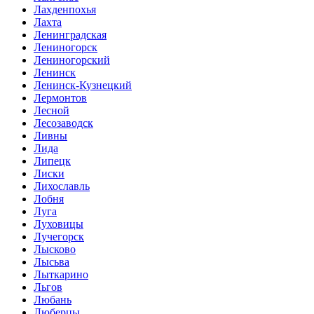
Лахденпохья
Лахта
Ленинградская
Лениногорск
Лениногорский
Ленинск
Ленинск-Кузнецкий
Лермонтов
Лесной
Лесозаводск
Ливны
Лида
Липецк
Лиски
Лихославль
Лобня
Луга
Луховицы
Лучегорск
Лысково
Лысьва
Лыткарино
Льгов
Любань
Люберцы