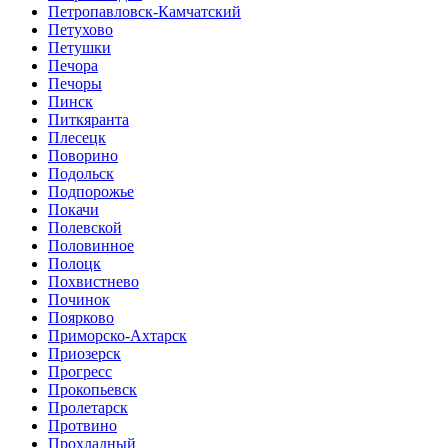
Петропавловск-Камчатский
Петухово
Петушки
Печора
Печоры
Пинск
Питкяранта
Плесецк
Поворино
Подольск
Подпорожье
Покачи
Полевской
Половинное
Полоцк
Похвистнево
Починок
Поярково
Приморско-Ахтарск
Приозерск
Прогресс
Прокопьевск
Пролетарск
Протвино
Прохладный