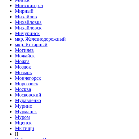
Минский р-н
Мирный
Михайлов
Михайловка
Михайловск
Мичуринск
мкр. Железнодорожный
мкр. Янтарный
Могилев
Можайск
Можга
Моздок
Мозырь
Мончегорск
Морозовск
Москва
Московский
Муравленко
Мурино
Мурманск
Муром
Мценск
Мытищи
Н