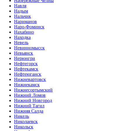
Набережные Челны
Навля
Надым
Нальчик
Нариманов
Наро-Фоминск
Нахабино
Находка
Невель
Невинномысск
Невьянск
Нерюнгри
Нефтегорск
Нефтекамск
Нефтеюганск
Нижневартовск
Нижнекамск
Нижнесортымский
Нижний Ломов
Нижний Новгород
Нижний Тагил
Нижняя Салда
Никель
Николаевск
Никольск