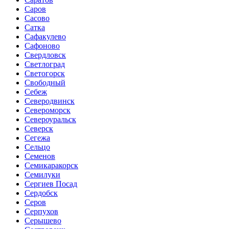
Саров
Сасово
Сатка
Сафакулево
Сафоново
Свердловск
Светлоград
Светогорск
Свободный
Себеж
Северодвинск
Североморск
Североуральск
Северск
Сегежа
Сельцо
Семенов
Семикаракорск
Семилуки
Сергиев Посад
Сердобск
Серов
Серпухов
Серышево