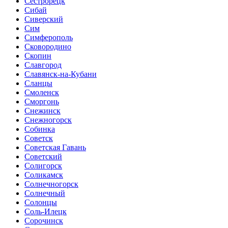
Сестрорецк
Сибай
Сиверский
Сим
Симферополь
Сковородино
Скопин
Славгород
Славянск-на-Кубани
Сланцы
Смоленск
Сморгонь
Снежинск
Снежногорск
Собинка
Советск
Советская Гавань
Советский
Солигорск
Соликамск
Солнечногорск
Солнечный
Солонцы
Соль-Илецк
Сорочинск