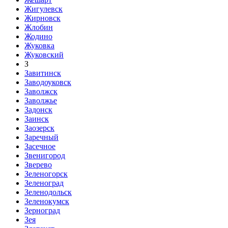
Жигулевск
Жирновск
Жлобин
Жодино
Жуковка
Жуковский
З
Завитинск
Заводоуковск
Заволжск
Заволжье
Задонск
Заинск
Заозерск
Заречный
Засечное
Звенигород
Зверево
Зеленогорск
Зеленоград
Зеленодольск
Зеленокумск
Зерноград
Зея