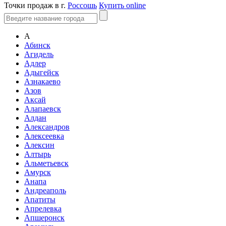
Точки продаж в г.
Россошь
Купить online
А
Абинск
Агидель
Адлер
Адыгейск
Азнакаево
Азов
Аксай
Алапаевск
Алдан
Александров
Алексеевка
Алексин
Алтырь
Альметьевск
Амурск
Анапа
Андреаполь
Апатиты
Апрелевка
Апшеронск