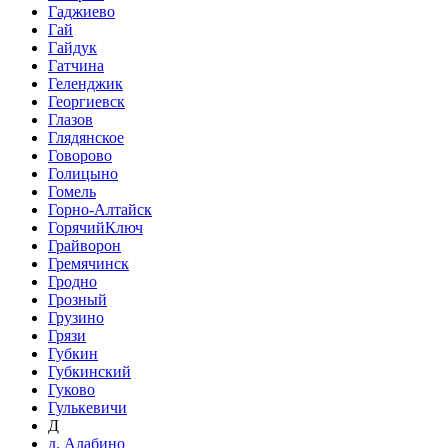
Гаджиево
Гай
Гайдук
Гатчина
Геленджик
Георгиевск
Глазов
Глядянское
Говорово
Голицыно
Гомель
Горно-Алтайск
ГорячийКлюч
Грайворон
Гремячинск
Гродно
Грозный
Грузино
Грязи
Губкин
Губкинский
Гуково
Гулькевичи
Д
д. Алабино