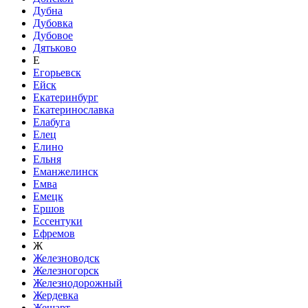
Дубна
Дубовка
Дубовое
Дятьково
Е
Егорьевск
Ейск
Екатеринбург
Екатеринославка
Елабуга
Елец
Елино
Ельня
Еманжелинск
Емва
Емецк
Ершов
Ессентуки
Ефремов
Ж
Железноводск
Железногорск
Железнодорожный
Жердевка
Жешарт