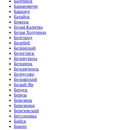
Балтийск
Барановичи
Барнаул
Батайск
Бежецк
Белая Калитва
Белая Холуница
Белгород
Белебей
Белинский
Белогорск
Белокуриха
Белорецк
Белореченск
Белоусово
Белоярский
Белый Яр
Бердск
Береза
Березник
Березники
Березовский
Бессоновка
Бийск
Бикин