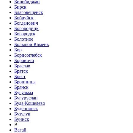
Биробиджан
Бирск
Благовещенск
Бобруйск
Богданович
Богородицк
Богородск
Болотное
Большой Камень
Бор
Борисоглебск
Боровичи
Браслав
Братск
Брест
Бронницы
Брянск
Бугульма
Бугуруслан
Буда-Кошелево
Буденновск
Бузулук
Буинск
В
Вагай