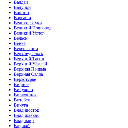
Валдай
Валуйки
Ванино
Варгаши
Великие Луки
Великий Новгород
Великий Устюг
Вельск
Венев
Верещагино
Верхнеуральск
Верхний Тагил
Верхний Уфалей
Верхняя Пышма
Верхняя Салда
Верхотурье
Видное
Викулово
Вилючинск
Витебск
Вичуга
Владивосток
Владикавказ
Владимир
Водный