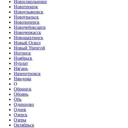
Новосокольники
Новотроицк
Новоульяновск
Новоуральск
Новохоперск
Новочебоксарск
Новочеркасск
Новошахтинск
Новый Оскол
Новый Уренгой
Ногинск
Ноябрьск
Нурлат
Нягань
Нязепетровск
Няндома
О
Обнинск
Обоянь
Обь
Одинцово
Одоев
Озерск
Озеры
Октябрьск