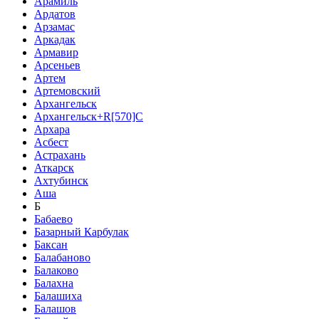
Арамиль
Ардатов
Арзамас
Аркадак
Армавир
Арсеньев
Артем
Артемовский
Архангельск
Архангельск+R[570]C
Архара
Асбест
Астрахань
Аткарск
Ахтубинск
Аша
Б
Бабаево
Базарный Карбулак
Баксан
Балабаново
Балаково
Балахна
Балашиха
Балашов