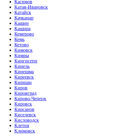
Касимов
Катав-Ивановск
Катайск
Качканар
Кашин
Кашира
Кемерово
Кемь
Кетово
Кимовск
Кимры
Кингисепп
Кинель
Кинешма
Киреевск
Кириши
Киров
Кировград
Кирово-Чепецк
Кировск
Кирсанов
Киселевск
Кисловодск
Клетня
Климовск