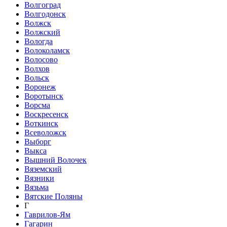
Волгоград
Волгодонск
Волжск
Волжский
Вологда
Волоколамск
Волосово
Волхов
Вольск
Воронеж
Воротынск
Ворсма
Воскресенск
Воткинск
Всеволожск
Выборг
Выкса
Вышний Волочек
Вяземский
Вязники
Вязьма
Вятские Поляны
Г
Гаврилов-Ям
Гагарин