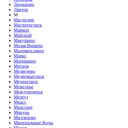
Людиново
Лянтор
М
Магдагачи
Магнитогорск
Майкоп
Майский
Макушино
Малая Вишера
Малоярославец
Маркс
Матюшино
Мегион
Медведево
Медвежьегорск
Медногорск
Межгорье
Междуреченск
Мелеуз
Миасс
Миасское
Микунь
Миллерово
Минеральные Воды
Минск