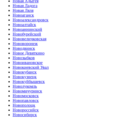
Новая Адыгея
Новая Ладога
Новая Ляля
Новоаганск
Новоалександровск
Новоалтайск
Новоаннинский
Новобурейский
Нововеличковская
Нововоронеж
Новодвинск
Новое Девяткино
Новозыбков
Новоивановское
Новокиевский Увал
Новокубанск
Новокузнецк
Новокуйбышевск
Новолукомль
Новомичуринск
Новомосковск
Новопавловск
Новополоцк
Новороссийск
Новосибирск