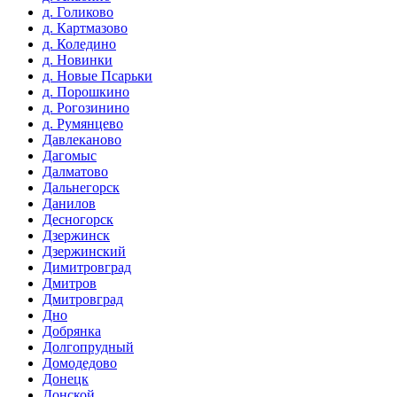
д. Голиково
д. Картмазово
д. Коледино
д. Новинки
д. Новые Псарьки
д. Порошкино
д. Рогозинино
д. Румянцево
Давлеканово
Дагомыс
Далматово
Дальнегорск
Данилов
Десногорск
Дзержинск
Дзержинский
Димитровград
Дмитров
Дмитровград
Дно
Добрянка
Долгопрудный
Домодедово
Донецк
Донской