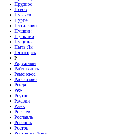
Прудное
Псков
Пугачев
Пурпе
Путилково
Пушкин
Пушкино
Пущино
Пыть-Ях
Пятигорск
Р
Радужный
Райчихинск
Раменское
Рассказово
Ревда
Реж
Реутов
Ржавки
Ржев
Рогачев
Рославль
Россошь
Ростов
Ростов-на-Дону