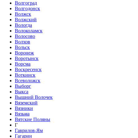
Волгоград
Волгодонск
Волжск
Волжский
Вологда
Волоколамск
Волосово
Волхов
Вольск
Воронеж
Воротынск
Ворсма
Воскресенск
Воткинск
Всеволожск
Выборг
Выкса
Вышний Волочек
Вяземский
Вязники
Вязьма
Вятские Поляны
Г
Гаврилов-Ям
Гагарин