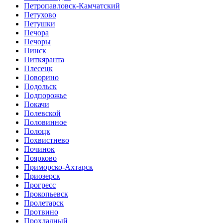
Петропавловск-Камчатский
Петухово
Петушки
Печора
Печоры
Пинск
Питкяранта
Плесецк
Поворино
Подольск
Подпорожье
Покачи
Полевской
Половинное
Полоцк
Похвистнево
Починок
Поярково
Приморско-Ахтарск
Приозерск
Прогресс
Прокопьевск
Пролетарск
Протвино
Прохладный