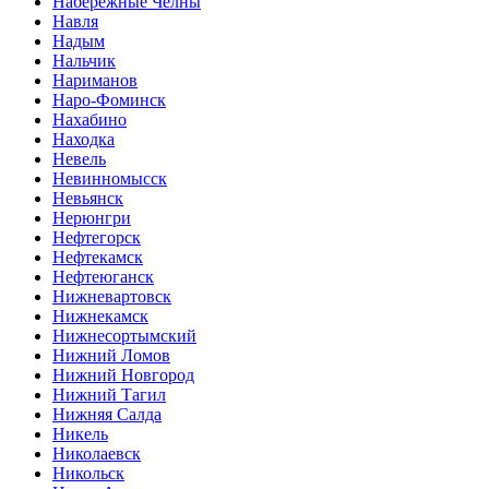
Набережные Челны
Навля
Надым
Нальчик
Нариманов
Наро-Фоминск
Нахабино
Находка
Невель
Невинномысск
Невьянск
Нерюнгри
Нефтегорск
Нефтекамск
Нефтеюганск
Нижневартовск
Нижнекамск
Нижнесортымский
Нижний Ломов
Нижний Новгород
Нижний Тагил
Нижняя Салда
Никель
Николаевск
Никольск