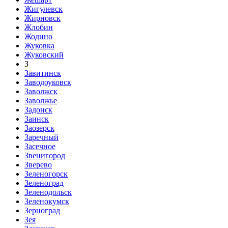
Жигулевск
Жирновск
Жлобин
Жодино
Жуковка
Жуковский
З
Завитинск
Заводоуковск
Заволжск
Заволжье
Задонск
Заинск
Заозерск
Заречный
Засечное
Звенигород
Зверево
Зеленогорск
Зеленоград
Зеленодольск
Зеленокумск
Зерноград
Зея