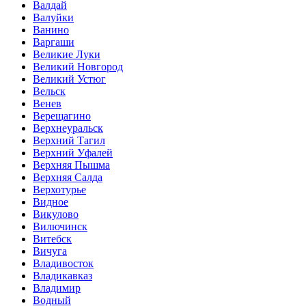
Валдай
Валуйки
Ванино
Варгаши
Великие Луки
Великий Новгород
Великий Устюг
Вельск
Венев
Верещагино
Верхнеуральск
Верхний Тагил
Верхний Уфалей
Верхняя Пышма
Верхняя Салда
Верхотурье
Видное
Викулово
Вилючинск
Витебск
Вичуга
Владивосток
Владикавказ
Владимир
Водный