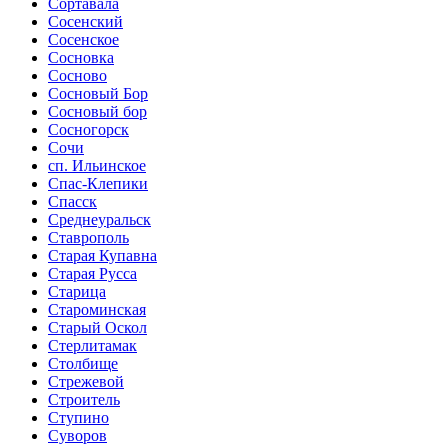
Сортавала
Сосенский
Сосенское
Сосновка
Сосново
Сосновый Бор
Сосновый бор
Сосногорск
Сочи
сп. Ильинское
Спас-Клепики
Спасск
Среднеуральск
Ставрополь
Старая Купавна
Старая Русса
Старица
Староминская
Старый Оскол
Стерлитамак
Столбище
Стрежевой
Строитель
Ступино
Суворов