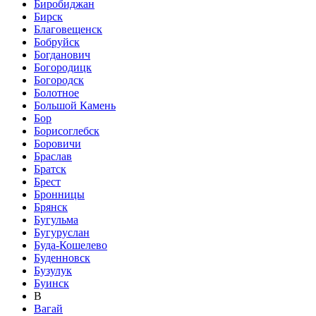
Биробиджан
Бирск
Благовещенск
Бобруйск
Богданович
Богородицк
Богородск
Болотное
Большой Камень
Бор
Борисоглебск
Боровичи
Браслав
Братск
Брест
Бронницы
Брянск
Бугульма
Бугуруслан
Буда-Кошелево
Буденновск
Бузулук
Буинск
В
Вагай