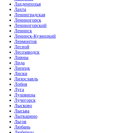
Лахденпохья
Лахта
Ленинградская
Лениногорск
Лениногорский
Ленинск
Ленинск-Кузнецкий
Лермонтов
Лесной
Лесозаводск
Ливны
Лида
Липецк
Лиски
Лихославль
Лобня
Луга
Луховицы
Лучегорск
Лысково
Лысьва
Лыткарино
Льгов
Любань
Люберцы