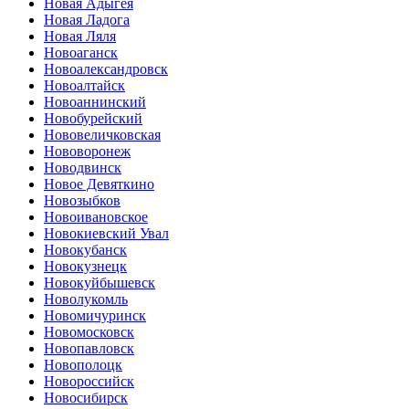
Новая Адыгея
Новая Ладога
Новая Ляля
Новоаганск
Новоалександровск
Новоалтайск
Новоаннинский
Новобурейский
Нововеличковская
Нововоронеж
Новодвинск
Новое Девяткино
Новозыбков
Новоивановское
Новокиевский Увал
Новокубанск
Новокузнецк
Новокуйбышевск
Новолукомль
Новомичуринск
Новомосковск
Новопавловск
Новополоцк
Новороссийск
Новосибирск