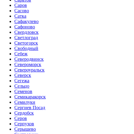
Саров
Сасово
Сатка
Сафакулево
Сафоново
Свердловск
Светлоград
Светогорск
Свободный
Себеж
Северодвинск
Североморск
Североуральск
Северск
Сегежа
Сельцо
Семенов
Семикаракорск
Семилуки
Сергиев Посад
Сердобск
Серов
Серпухов
Серышево