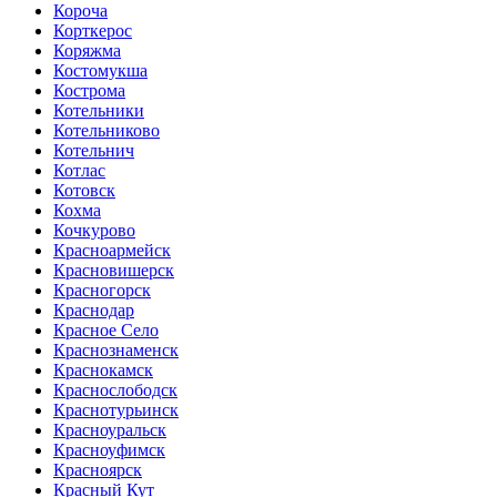
Короча
Корткерос
Коряжма
Костомукша
Кострома
Котельники
Котельниково
Котельнич
Котлас
Котовск
Кохма
Кочкурово
Красноармейск
Красновишерск
Красногорск
Краснодар
Красное Село
Краснознаменск
Краснокамск
Краснослободск
Краснотурьинск
Красноуральск
Красноуфимск
Красноярск
Красный Кут