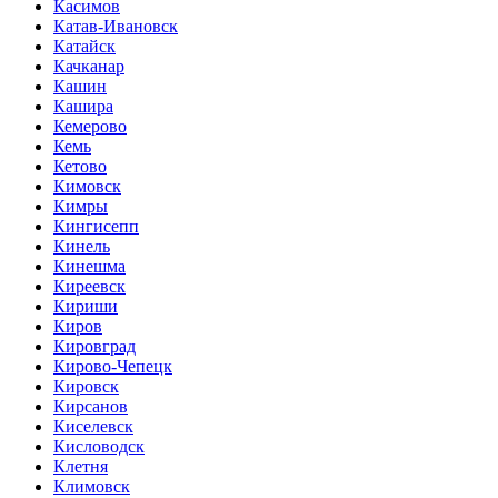
Касимов
Катав-Ивановск
Катайск
Качканар
Кашин
Кашира
Кемерово
Кемь
Кетово
Кимовск
Кимры
Кингисепп
Кинель
Кинешма
Киреевск
Кириши
Киров
Кировград
Кирово-Чепецк
Кировск
Кирсанов
Киселевск
Кисловодск
Клетня
Климовск