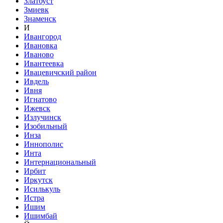
Златоуст
Змиевк
Знаменск
И
Ивангород
Ивановка
Иваново
Ивантеевка
Ивацевичский район
Ивдель
Ивня
Игнатово
Ижевск
Излучинск
Изобильный
Инза
Иннополис
Инта
Интернациональный
Ирбит
Иркутск
Исилькуль
Истра
Ишим
Ишимбай