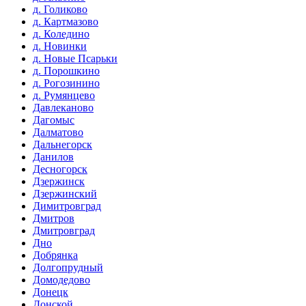
д. Голиково
д. Картмазово
д. Коледино
д. Новинки
д. Новые Псарьки
д. Порошкино
д. Рогозинино
д. Румянцево
Давлеканово
Дагомыс
Далматово
Дальнегорск
Данилов
Десногорск
Дзержинск
Дзержинский
Димитровград
Дмитров
Дмитровград
Дно
Добрянка
Долгопрудный
Домодедово
Донецк
Донской