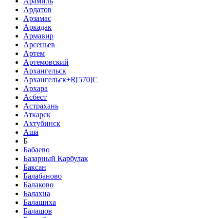
Арамиль
Ардатов
Арзамас
Аркадак
Армавир
Арсеньев
Артем
Артемовский
Архангельск
Архангельск+R[570]C
Архара
Асбест
Астрахань
Аткарск
Ахтубинск
Аша
Б
Бабаево
Базарный Карбулак
Баксан
Балабаново
Балаково
Балахна
Балашиха
Балашов