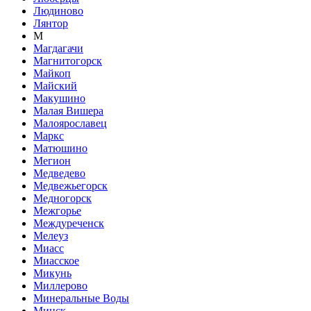
Людиново
Лянтор
М
Магдагачи
Магнитогорск
Майкоп
Майский
Макушино
Малая Вишера
Малоярославец
Маркс
Матюшино
Мегион
Медведево
Медвежьегорск
Медногорск
Межгорье
Междуреченск
Мелеуз
Миасс
Миасское
Микунь
Миллерово
Минеральные Воды
Минск