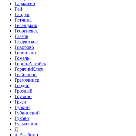
Гаджиево
Гай
Гайдук
Гатчина
Геленджик
Георгиевск
Глазов
Глядянское
Говорово
Голицыно
Гомель
Горно-Алтайск
ГорячийКлюч
Грайворон
Гремячинск
Гродно
Грозный
Грузино
Грязи
Губкин
Губкинский
Гуково
Гулькевичи
Д
д. Алабино