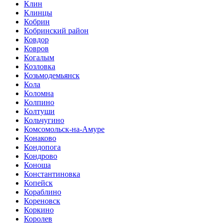
Клин
Клинцы
Кобрин
Кобринский район
Ковдор
Ковров
Когалым
Козловка
Козьмодемьянск
Кола
Коломна
Колпино
Колтуши
Кольчугино
Комсомольск-на-Амуре
Конаково
Кондопога
Кондрово
Коноша
Константиновка
Копейск
Кораблино
Кореновск
Коркино
Королев