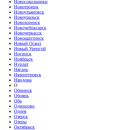
Новосокольники
Новотроицк
Новоульяновск
Новоуральск
Новохоперск
Новочебоксарск
Новочеркасск
Новошахтинск
Новый Оскол
Новый Уренгой
Ногинск
Ноябрьск
Нурлат
Нягань
Нязепетровск
Няндома
О
Обнинск
Обоянь
Обь
Одинцово
Одоев
Озерск
Озеры
Октябрьск