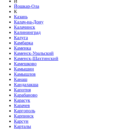
Й
Йошкар-Ола
К
Казань
Калач-на-Дону
Калачинск
Калининград
Калуга
Камбарка
Каменка
Каменск-Уральский
Каменск-Шахтинский
Камешково
Камышин
Камышлов
Канаш
Кандалакша
Капотня
Карабаново
Карасук
Карачев
Каргополь
Карпинск
Карсун
Карталы