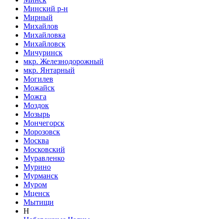
Минский р-н
Мирный
Михайлов
Михайловка
Михайловск
Мичуринск
мкр. Железнодорожный
мкр. Янтарный
Могилев
Можайск
Можга
Моздок
Мозырь
Мончегорск
Морозовск
Москва
Московский
Муравленко
Мурино
Мурманск
Муром
Мценск
Мытищи
Н