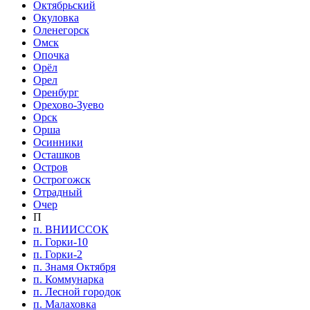
Октябрьский
Окуловка
Оленегорск
Омск
Опочка
Орёл
Орел
Оренбург
Орехово-Зуево
Орск
Орша
Осинники
Осташков
Остров
Острогожск
Отрадный
Очер
П
п. ВНИИССОК
п. Горки-10
п. Горки-2
п. Знамя Октября
п. Коммунарка
п. Лесной городок
п. Малаховка