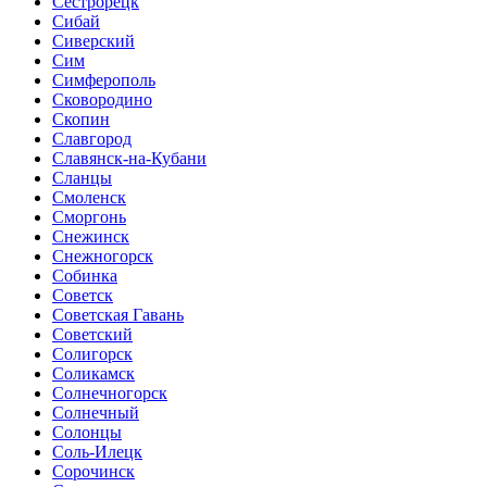
Сестрорецк
Сибай
Сиверский
Сим
Симферополь
Сковородино
Скопин
Славгород
Славянск-на-Кубани
Сланцы
Смоленск
Сморгонь
Снежинск
Снежногорск
Собинка
Советск
Советская Гавань
Советский
Солигорск
Соликамск
Солнечногорск
Солнечный
Солонцы
Соль-Илецк
Сорочинск