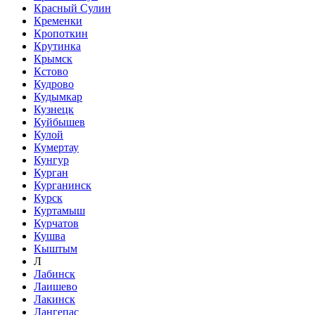
Красный Сулин
Кременки
Кропоткин
Крутинка
Крымск
Кстово
Кудрово
Кудымкар
Кузнецк
Куйбышев
Кулой
Кумертау
Кунгур
Курган
Курганинск
Курск
Куртамыш
Курчатов
Кушва
Кыштым
Л
Лабинск
Лаишево
Лакинск
Лангепас