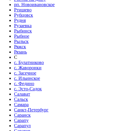
рп. Новоивановское
Ртищево
Рубцовск
Рудня
Рузаевка
Рыбинск
Рыбное
Рыльск
Ряжск
Рязань
С
с. Булатниково
с. Жаворонки
с. Засечное
с. Ильинское
с. Федино
с. Эсто-Садок
Салават
Сальск
Самара
Санкт-Петербург
Саранск
Сарапу
Сарапул
Саратов