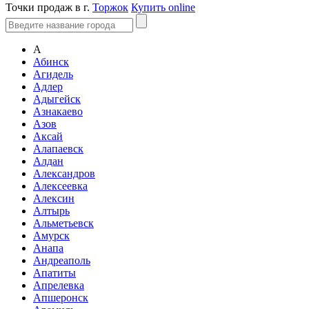
Точки продаж в г.
Торжок
Купить online
А
Абинск
Агидель
Адлер
Адыгейск
Азнакаево
Азов
Аксай
Алапаевск
Алдан
Александров
Алексеевка
Алексин
Алтырь
Альметьевск
Амурск
Анапа
Андреаполь
Апатиты
Апрелевка
Апшеронск