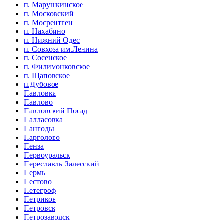
п. Марушкинское
п. Московский
п. Мосрентген
п. Нахабино
п. Нижний Одес
п. Совхоза им.Ленина
п. Сосенское
п. Филимонковское
п. Щаповское
п.Дубовое
Павловка
Павлово
Павловский Посад
Палласовка
Пангоды
Парголово
Пенза
Первоуральск
Переславль-Залесский
Пермь
Пестово
Петегроф
Петриков
Петровск
Петрозаводск