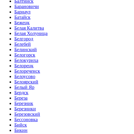
Балтийск
Барановичи
Барнаул
Батайск
Бежецк
Белая Калитва
Белая Холуница
Белгород
Белебей
Белинский
Белогорск
Белокуриха
Белорецк
Белореченск
Белоусово
Белоярский
Белый Яр
Бердск
Береза
Березник
Березники
Березовский
Бессоновка
Бийск
Бикин