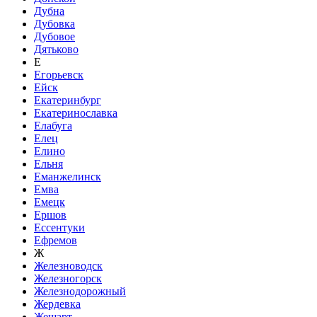
Дубна
Дубовка
Дубовое
Дятьково
Е
Егорьевск
Ейск
Екатеринбург
Екатеринославка
Елабуга
Елец
Елино
Ельня
Еманжелинск
Емва
Емецк
Ершов
Ессентуки
Ефремов
Ж
Железноводск
Железногорск
Железнодорожный
Жердевка
Жешарт