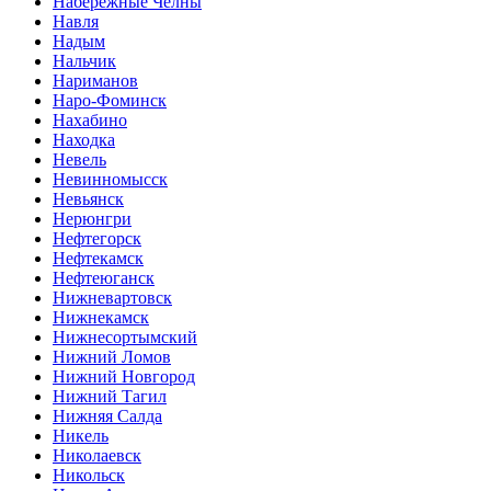
Набережные Челны
Навля
Надым
Нальчик
Нариманов
Наро-Фоминск
Нахабино
Находка
Невель
Невинномысск
Невьянск
Нерюнгри
Нефтегорск
Нефтекамск
Нефтеюганск
Нижневартовск
Нижнекамск
Нижнесортымский
Нижний Ломов
Нижний Новгород
Нижний Тагил
Нижняя Салда
Никель
Николаевск
Никольск