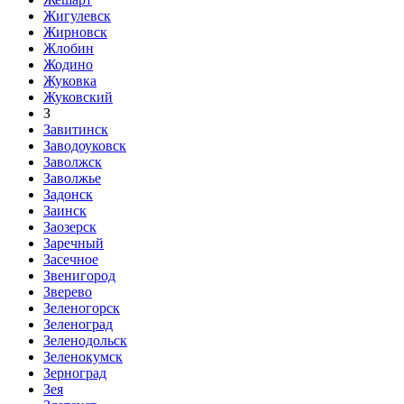
Жигулевск
Жирновск
Жлобин
Жодино
Жуковка
Жуковский
З
Завитинск
Заводоуковск
Заволжск
Заволжье
Задонск
Заинск
Заозерск
Заречный
Засечное
Звенигород
Зверево
Зеленогорск
Зеленоград
Зеленодольск
Зеленокумск
Зерноград
Зея