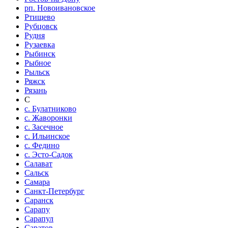
рп. Новоивановское
Ртищево
Рубцовск
Рудня
Рузаевка
Рыбинск
Рыбное
Рыльск
Ряжск
Рязань
С
с. Булатниково
с. Жаворонки
с. Засечное
с. Ильинское
с. Федино
с. Эсто-Садок
Салават
Сальск
Самара
Санкт-Петербург
Саранск
Сарапу
Сарапул
Саратов