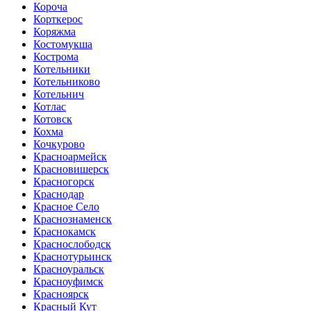
Короча
Корткерос
Коряжма
Костомукша
Кострома
Котельники
Котельниково
Котельнич
Котлас
Котовск
Кохма
Кочкурово
Красноармейск
Красновишерск
Красногорск
Краснодар
Красное Село
Краснознаменск
Краснокамск
Краснослободск
Краснотурьинск
Красноуральск
Красноуфимск
Красноярск
Красный Кут