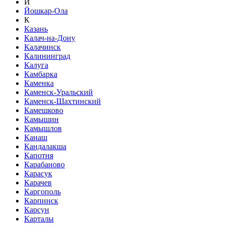
Й
Йошкар-Ола
К
Казань
Калач-на-Дону
Калачинск
Калининград
Калуга
Камбарка
Каменка
Каменск-Уральский
Каменск-Шахтинский
Камешково
Камышин
Камышлов
Канаш
Кандалакша
Капотня
Карабаново
Карасук
Карачев
Каргополь
Карпинск
Карсун
Карталы