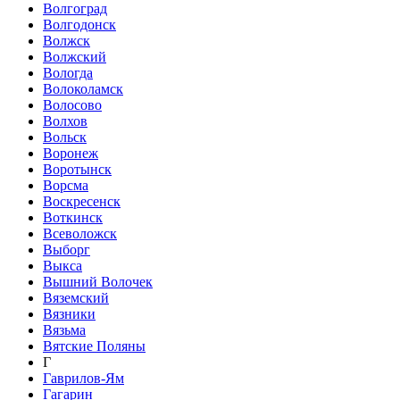
Волгоград
Волгодонск
Волжск
Волжский
Вологда
Волоколамск
Волосово
Волхов
Вольск
Воронеж
Воротынск
Ворсма
Воскресенск
Воткинск
Всеволожск
Выборг
Выкса
Вышний Волочек
Вяземский
Вязники
Вязьма
Вятские Поляны
Г
Гаврилов-Ям
Гагарин