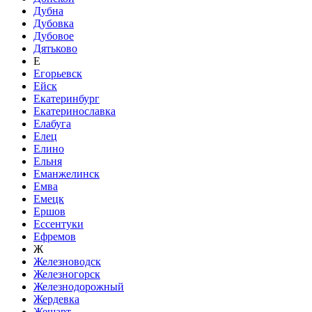
Дубна
Дубовка
Дубовое
Дятьково
Е
Егорьевск
Ейск
Екатеринбург
Екатеринославка
Елабуга
Елец
Елино
Ельня
Еманжелинск
Емва
Емецк
Ершов
Ессентуки
Ефремов
Ж
Железноводск
Железногорск
Железнодорожный
Жердевка
Жешарт