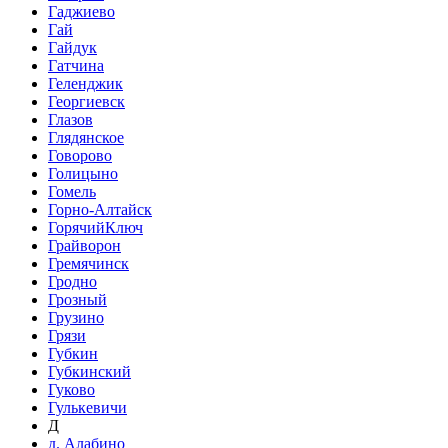
Гаджиево
Гай
Гайдук
Гатчина
Геленджик
Георгиевск
Глазов
Глядянское
Говорово
Голицыно
Гомель
Горно-Алтайск
ГорячийКлюч
Грайворон
Гремячинск
Гродно
Грозный
Грузино
Грязи
Губкин
Губкинский
Гуково
Гулькевичи
Д
д. Алабино