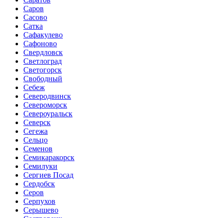
Саров
Сасово
Сатка
Сафакулево
Сафоново
Свердловск
Светлоград
Светогорск
Свободный
Себеж
Северодвинск
Североморск
Североуральск
Северск
Сегежа
Сельцо
Семенов
Семикаракорск
Семилуки
Сергиев Посад
Сердобск
Серов
Серпухов
Серышево