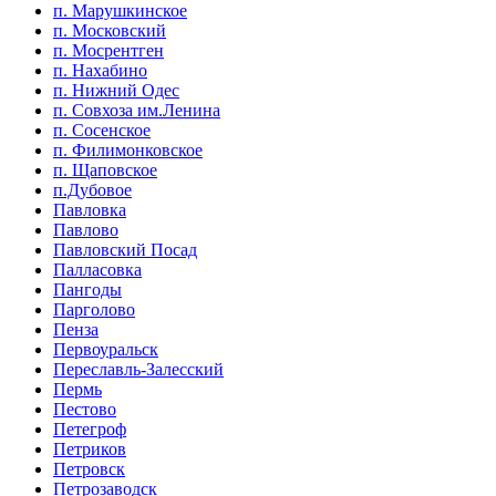
п. Марушкинское
п. Московский
п. Мосрентген
п. Нахабино
п. Нижний Одес
п. Совхоза им.Ленина
п. Сосенское
п. Филимонковское
п. Щаповское
п.Дубовое
Павловка
Павлово
Павловский Посад
Палласовка
Пангоды
Парголово
Пенза
Первоуральск
Переславль-Залесский
Пермь
Пестово
Петегроф
Петриков
Петровск
Петрозаводск