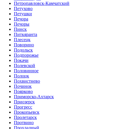
Петропавловск-Камчатский
Петухово
Петушки
Печора
Печоры
Пинск
Питкяранта
Плесецк
Поворино
Подольск
Подпорожье
Покачи
Полевской
Половинное
Полоцк
Похвистнево
Починок
Поярково
Приморско-Ахтарск
Приозерск
Прогресс
Прокопьевск
Пролетарск
Протвино
Прохладный