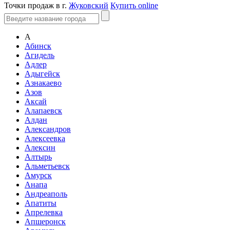
Точки продаж в г.
Жуковский
Купить online
А
Абинск
Агидель
Адлер
Адыгейск
Азнакаево
Азов
Аксай
Алапаевск
Алдан
Александров
Алексеевка
Алексин
Алтырь
Альметьевск
Амурск
Анапа
Андреаполь
Апатиты
Апрелевка
Апшеронск