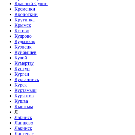
Красный Сулин
Кременки
Кропоткин
Крутинка
Крымск
Кстово
Кудрово
Кудымкар
Кузнецк
Куйбышев
Кулой
Кумертау
Кунгур
Курган
Курганинск
Курск
Куртамыш
Курчатов
Кушва
Кыштым
Л
Лабинск
Лаишево
Лакинск
Лангепас