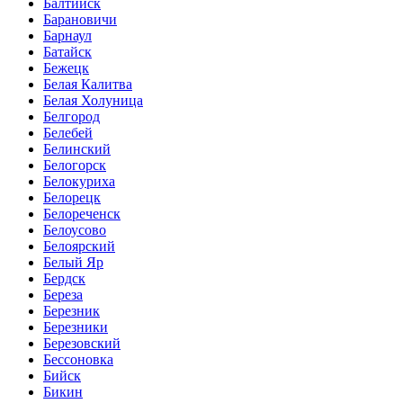
Балтийск
Барановичи
Барнаул
Батайск
Бежецк
Белая Калитва
Белая Холуница
Белгород
Белебей
Белинский
Белогорск
Белокуриха
Белорецк
Белореченск
Белоусово
Белоярский
Белый Яр
Бердск
Береза
Березник
Березники
Березовский
Бессоновка
Бийск
Бикин