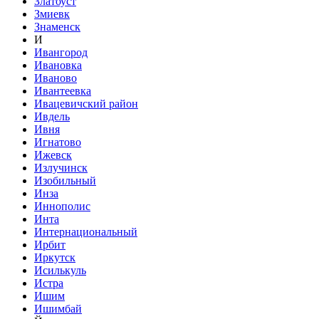
Златоуст
Змиевк
Знаменск
И
Ивангород
Ивановка
Иваново
Ивантеевка
Ивацевичский район
Ивдель
Ивня
Игнатово
Ижевск
Излучинск
Изобильный
Инза
Иннополис
Инта
Интернациональный
Ирбит
Иркутск
Исилькуль
Истра
Ишим
Ишимбай