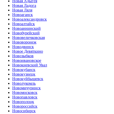
Новая Адыгея
Новая Ладога
Новая Ляля
Новоаганск
Новоалександровск
Новоалтайск
Новоаннинский
Новобурейский
Нововеличковская
Нововоронеж
Новодвинск
Новое Девяткино
Новозыбков
Новоивановское
Новокиевский Увал
Новокубанск
Новокузнецк
Новокуйбышевск
Новолукомль
Новомичуринск
Новомосковск
Новопавловск
Новополоцк
Новороссийск
Новосибирск