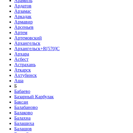
Арамиль
Ардатов
Арзамас
Аркадак
Армавир
Арсеньев
Артем
Артемовский
Архангельск
Архангельск+R[570]C
Архара
Асбест
Астрахань
Аткарск
Ахтубинск
Аша
Б
Бабаево
Базарный Карбулак
Баксан
Балабаново
Балаково
Балахна
Балашиха
Балашов