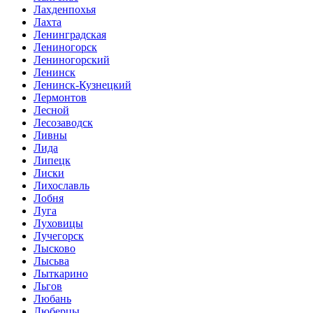
Лахденпохья
Лахта
Ленинградская
Лениногорск
Лениногорский
Ленинск
Ленинск-Кузнецкий
Лермонтов
Лесной
Лесозаводск
Ливны
Лида
Липецк
Лиски
Лихославль
Лобня
Луга
Луховицы
Лучегорск
Лысково
Лысьва
Лыткарино
Льгов
Любань
Люберцы