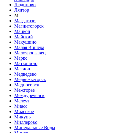
Людиново
Лянтор
М
Магдагачи
Магнитогорск
Майкоп
Майский
Макушино
Малая Вишера
Малоярославец
Маркс
Матюшино
Мегион
Медведево
Медвежьегорск
Медногорск
Межгорье
Междуреченск
Мелеуз
Миасс
Миасское
Микунь
Миллерово
Минеральные Воды
Минск