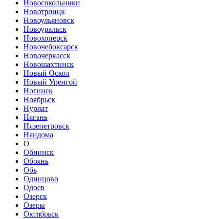
Новосокольники
Новотроицк
Новоульяновск
Новоуральск
Новохоперск
Новочебоксарск
Новочеркасск
Новошахтинск
Новый Оскол
Новый Уренгой
Ногинск
Ноябрьск
Нурлат
Нягань
Нязепетровск
Няндома
О
Обнинск
Обоянь
Обь
Одинцово
Одоев
Озерск
Озеры
Октябрьск