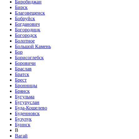
Биробиджан
Бирск
Благовещенск
Бобруйск
Богданович
Богородицк
Богородск
Болотное
Большой Камень
Бор
Борисоглебск
Боровичи
Браслав
Братск
Брест
Бронницы
Брянск
Бугульма
Бугуруслан
Буда-Кошелево
Буденновск
Бузулук
Буинск
В
Вагай