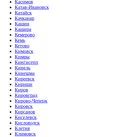
Касимов
Катав-Ивановск
Катайск
Качканар
Кашин
Кашира
Кемерово
Кемь
Кетово
Кимовск
Кимры
Кингисепп
Кинель
Кинешма
Киреевск
Кириши
Киров
Кировград
Кирово-Чепецк
Кировск
Кирсанов
Киселевск
Кисловодск
Клетня
Климовск