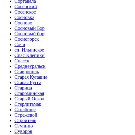
Сортавала
Сосенский
Сосенское
Сосновка
Сосново
Сосновый Бор
Сосновый бор
Сосногорск
Сочи
сп. Ильинское
Спас-Клепики
Спасск
Среднеуральск
Ставрополь
Старая Купавна
Старая Русса
Старица
Староминская
Старый Оскол
Стерлитамак
Столбище
Стрежевой
Строитель
Ступино
Суворов