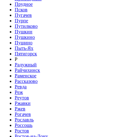
Прудное
Псков
Пугачев
Пурпе
Путилково
Пушкин
Пушкино
Пущино
Пыть-Ях
Пятигорск
Р
Радужный
Райчихинск
Раменское
Рассказово
Ревда
Реж
Реутов
Ржавки
Ржев
Рогачев
Рославль
Россошь
Ростов
Ростов-на-Дону