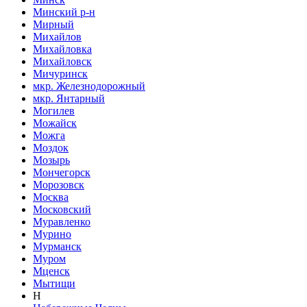
Минский р-н
Мирный
Михайлов
Михайловка
Михайловск
Мичуринск
мкр. Железнодорожный
мкр. Янтарный
Могилев
Можайск
Можга
Моздок
Мозырь
Мончегорск
Морозовск
Москва
Московский
Муравленко
Мурино
Мурманск
Муром
Мценск
Мытищи
Н