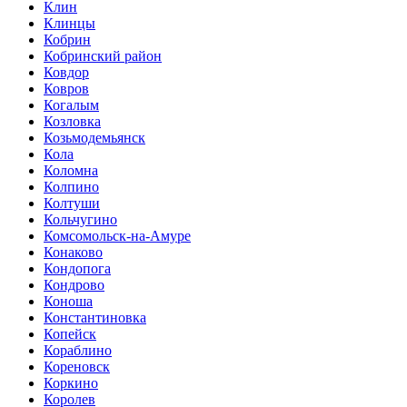
Клин
Клинцы
Кобрин
Кобринский район
Ковдор
Ковров
Когалым
Козловка
Козьмодемьянск
Кола
Коломна
Колпино
Колтуши
Кольчугино
Комсомольск-на-Амуре
Конаково
Кондопога
Кондрово
Коноша
Константиновка
Копейск
Кораблино
Кореновск
Коркино
Королев