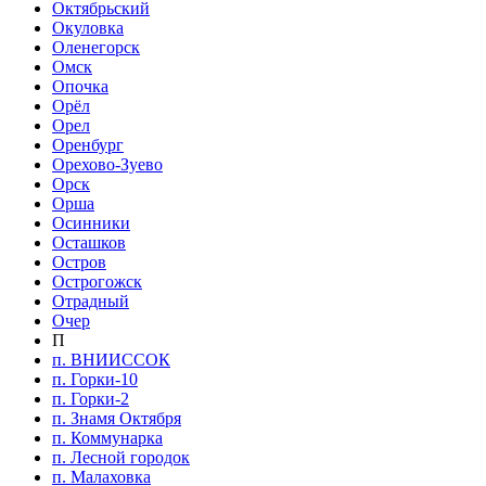
Октябрьский
Окуловка
Оленегорск
Омск
Опочка
Орёл
Орел
Оренбург
Орехово-Зуево
Орск
Орша
Осинники
Осташков
Остров
Острогожск
Отрадный
Очер
П
п. ВНИИССОК
п. Горки-10
п. Горки-2
п. Знамя Октября
п. Коммунарка
п. Лесной городок
п. Малаховка