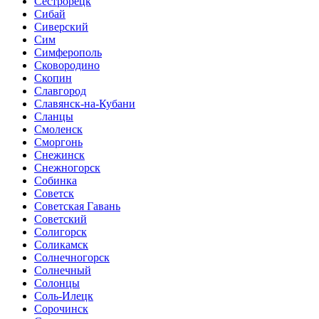
Сестрорецк
Сибай
Сиверский
Сим
Симферополь
Сковородино
Скопин
Славгород
Славянск-на-Кубани
Сланцы
Смоленск
Сморгонь
Снежинск
Снежногорск
Собинка
Советск
Советская Гавань
Советский
Солигорск
Соликамск
Солнечногорск
Солнечный
Солонцы
Соль-Илецк
Сорочинск