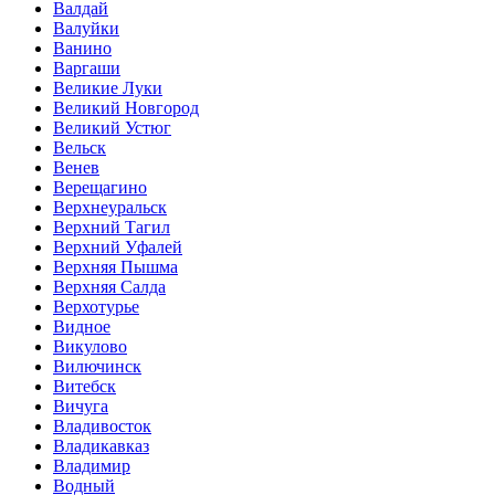
Валдай
Валуйки
Ванино
Варгаши
Великие Луки
Великий Новгород
Великий Устюг
Вельск
Венев
Верещагино
Верхнеуральск
Верхний Тагил
Верхний Уфалей
Верхняя Пышма
Верхняя Салда
Верхотурье
Видное
Викулово
Вилючинск
Витебск
Вичуга
Владивосток
Владикавказ
Владимир
Водный