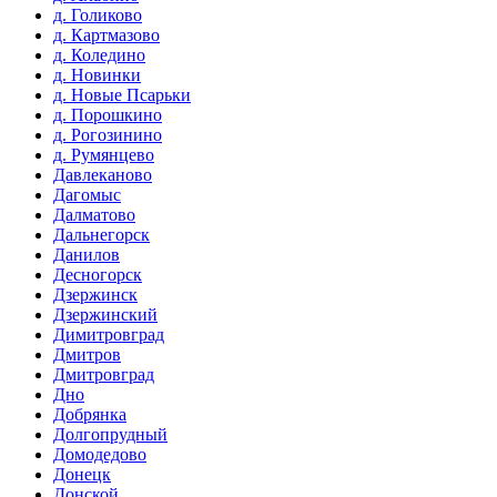
д. Голиково
д. Картмазово
д. Коледино
д. Новинки
д. Новые Псарьки
д. Порошкино
д. Рогозинино
д. Румянцево
Давлеканово
Дагомыс
Далматово
Дальнегорск
Данилов
Десногорск
Дзержинск
Дзержинский
Димитровград
Дмитров
Дмитровград
Дно
Добрянка
Долгопрудный
Домодедово
Донецк
Донской