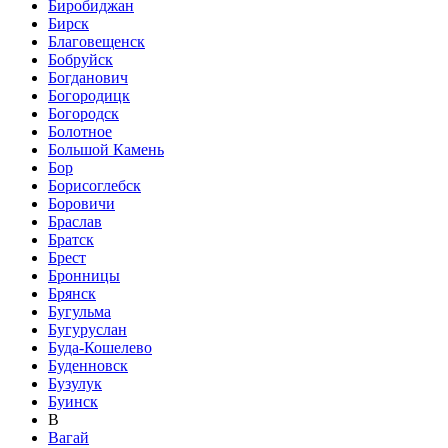
Биробиджан
Бирск
Благовещенск
Бобруйск
Богданович
Богородицк
Богородск
Болотное
Большой Камень
Бор
Борисоглебск
Боровичи
Браслав
Братск
Брест
Бронницы
Брянск
Бугульма
Бугуруслан
Буда-Кошелево
Буденновск
Бузулук
Буинск
В
Вагай