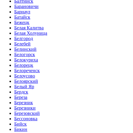
Балтийск
Барановичи
Барнаул
Батайск
Бежецк
Белая Калитва
Белая Холуница
Белгород
Белебей
Белинский
Белогорск
Белокуриха
Белорецк
Белореченск
Белоусово
Белоярский
Белый Яр
Бердск
Береза
Березник
Березники
Березовский
Бессоновка
Бийск
Бикин