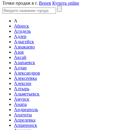
Точки продаж в г.
Венев
Купить online
А
Абинск
Агидель
Адлер
Адыгейск
Азнакаево
Азов
Аксай
Алапаевск
Алдан
Александров
Алексеевка
Алексин
Алтырь
Альметьевск
Амурск
Анапа
Андреаполь
Апатиты
Апрелевка
Апшеронск