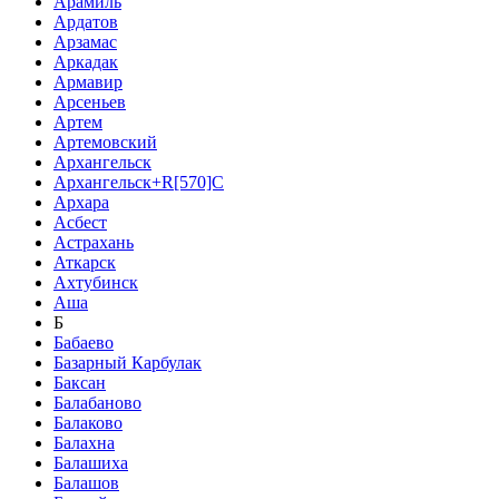
Арамиль
Ардатов
Арзамас
Аркадак
Армавир
Арсеньев
Артем
Артемовский
Архангельск
Архангельск+R[570]C
Архара
Асбест
Астрахань
Аткарск
Ахтубинск
Аша
Б
Бабаево
Базарный Карбулак
Баксан
Балабаново
Балаково
Балахна
Балашиха
Балашов