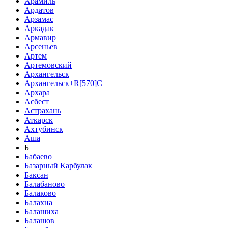
Арамиль
Ардатов
Арзамас
Аркадак
Армавир
Арсеньев
Артем
Артемовский
Архангельск
Архангельск+R[570]C
Архара
Асбест
Астрахань
Аткарск
Ахтубинск
Аша
Б
Бабаево
Базарный Карбулак
Баксан
Балабаново
Балаково
Балахна
Балашиха
Балашов