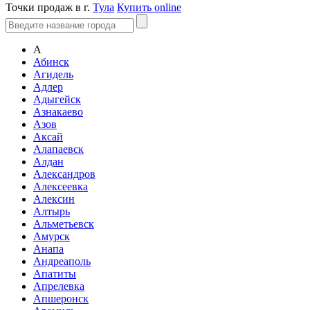
Точки продаж в г.
Тула
Купить online
А
Абинск
Агидель
Адлер
Адыгейск
Азнакаево
Азов
Аксай
Алапаевск
Алдан
Александров
Алексеевка
Алексин
Алтырь
Альметьевск
Амурск
Анапа
Андреаполь
Апатиты
Апрелевка
Апшеронск