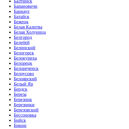
Балтийск
Барановичи
Барнаул
Батайск
Бежецк
Белая Калитва
Белая Холуница
Белгород
Белебей
Белинский
Белогорск
Белокуриха
Белорецк
Белореченск
Белоусово
Белоярский
Белый Яр
Бердск
Береза
Березник
Березники
Березовский
Бессоновка
Бийск
Бикин