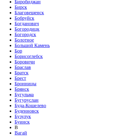
Биробиджан
Бирск
Благовещенск
Бобруйск
Богданович
Богородицк
Богородск
Болотное
Большой Камень
Бор
Борисоглебск
Боровичи
Браслав
Братск
Брест
Бронницы
Брянск
Бугульма
Бугуруслан
Буда-Кошелево
Буденновск
Бузулук
Буинск
В
Вагай