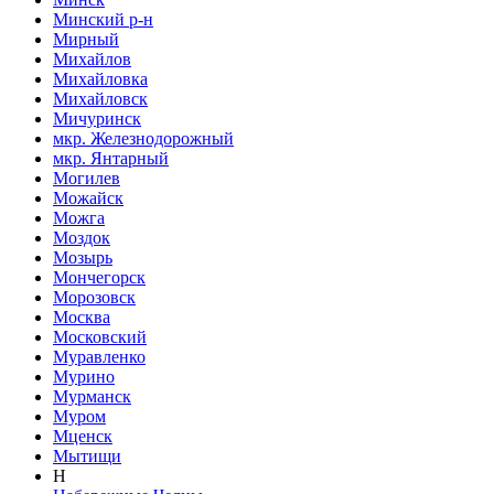
Минский р-н
Мирный
Михайлов
Михайловка
Михайловск
Мичуринск
мкр. Железнодорожный
мкр. Янтарный
Могилев
Можайск
Можга
Моздок
Мозырь
Мончегорск
Морозовск
Москва
Московский
Муравленко
Мурино
Мурманск
Муром
Мценск
Мытищи
Н