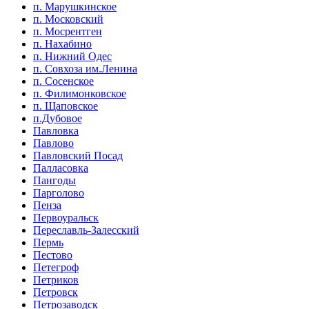
п. Марушкинское
п. Московский
п. Мосрентген
п. Нахабино
п. Нижний Одес
п. Совхоза им.Ленина
п. Сосенское
п. Филимонковское
п. Щаповское
п.Дубовое
Павловка
Павлово
Павловский Посад
Палласовка
Пангоды
Парголово
Пенза
Первоуральск
Переславль-Залесский
Пермь
Пестово
Петегроф
Петриков
Петровск
Петрозаводск