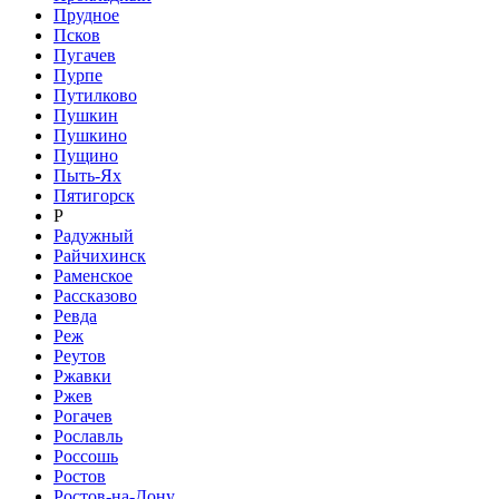
Прудное
Псков
Пугачев
Пурпе
Путилково
Пушкин
Пушкино
Пущино
Пыть-Ях
Пятигорск
Р
Радужный
Райчихинск
Раменское
Рассказово
Ревда
Реж
Реутов
Ржавки
Ржев
Рогачев
Рославль
Россошь
Ростов
Ростов-на-Дону