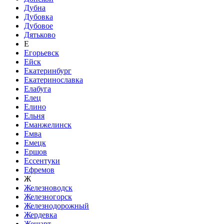
Дубна
Дубовка
Дубовое
Дятьково
Е
Егорьевск
Ейск
Екатеринбург
Екатеринославка
Елабуга
Елец
Елино
Ельня
Еманжелинск
Емва
Емецк
Ершов
Ессентуки
Ефремов
Ж
Железноводск
Железногорск
Железнодорожный
Жердевка
Жешарт