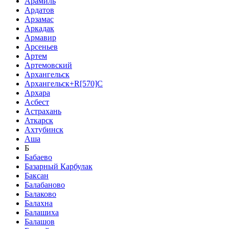
Арамиль
Ардатов
Арзамас
Аркадак
Армавир
Арсеньев
Артем
Артемовский
Архангельск
Архангельск+R[570]C
Архара
Асбест
Астрахань
Аткарск
Ахтубинск
Аша
Б
Бабаево
Базарный Карбулак
Баксан
Балабаново
Балаково
Балахна
Балашиха
Балашов