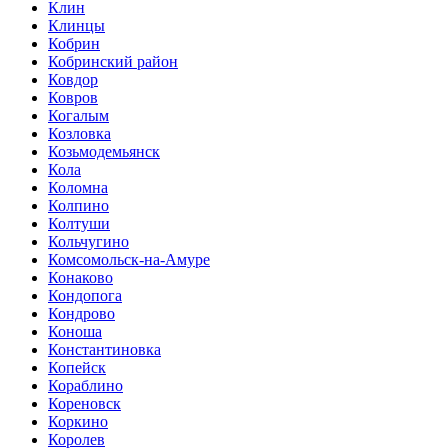
Клин
Клинцы
Кобрин
Кобринский район
Ковдор
Ковров
Когалым
Козловка
Козьмодемьянск
Кола
Коломна
Колпино
Колтуши
Кольчугино
Комсомольск-на-Амуре
Конаково
Кондопога
Кондрово
Коноша
Константиновка
Копейск
Кораблино
Кореновск
Коркино
Королев