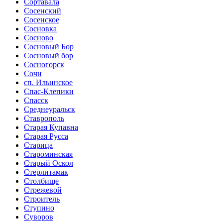
Сортавала
Сосенский
Сосенское
Сосновка
Сосново
Сосновый Бор
Сосновый бор
Сосногорск
Сочи
сп. Ильинское
Спас-Клепики
Спасск
Среднеуральск
Ставрополь
Старая Купавна
Старая Русса
Старица
Староминская
Старый Оскол
Стерлитамак
Столбище
Стрежевой
Строитель
Ступино
Суворов