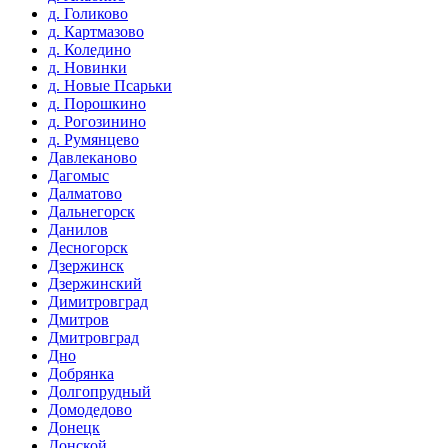
д. Голиково
д. Картмазово
д. Коледино
д. Новинки
д. Новые Псарьки
д. Порошкино
д. Рогозинино
д. Румянцево
Давлеканово
Дагомыс
Далматово
Дальнегорск
Данилов
Десногорск
Дзержинск
Дзержинский
Димитровград
Дмитров
Дмитровград
Дно
Добрянка
Долгопрудный
Домодедово
Донецк
Донской