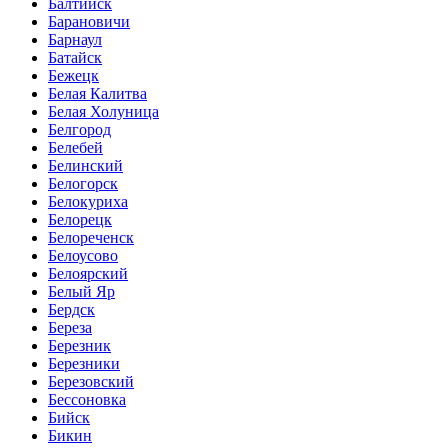
Балтийск
Барановичи
Барнаул
Батайск
Бежецк
Белая Калитва
Белая Холуница
Белгород
Белебей
Белинский
Белогорск
Белокуриха
Белорецк
Белореченск
Белоусово
Белоярский
Белый Яр
Бердск
Береза
Березник
Березники
Березовский
Бессоновка
Бийск
Бикин