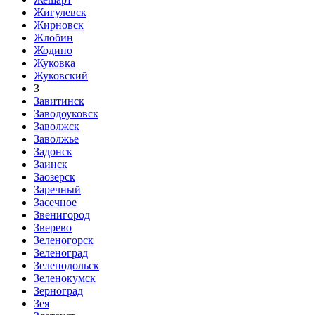
Жигулевск
Жирновск
Жлобин
Жодино
Жуковка
Жуковский
З
Завитинск
Заводоуковск
Заволжск
Заволжье
Задонск
Заинск
Заозерск
Заречный
Засечное
Звенигород
Зверево
Зеленогорск
Зеленоград
Зеленодольск
Зеленокумск
Зерноград
Зея