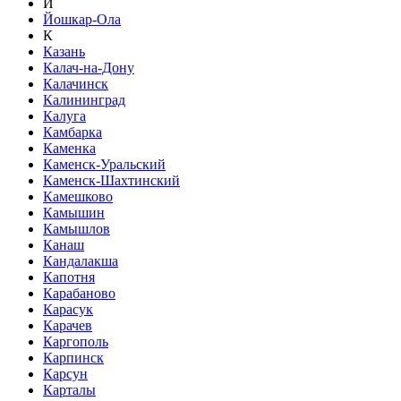
Й
Йошкар-Ола
К
Казань
Калач-на-Дону
Калачинск
Калининград
Калуга
Камбарка
Каменка
Каменск-Уральский
Каменск-Шахтинский
Камешково
Камышин
Камышлов
Канаш
Кандалакша
Капотня
Карабаново
Карасук
Карачев
Каргополь
Карпинск
Карсун
Карталы