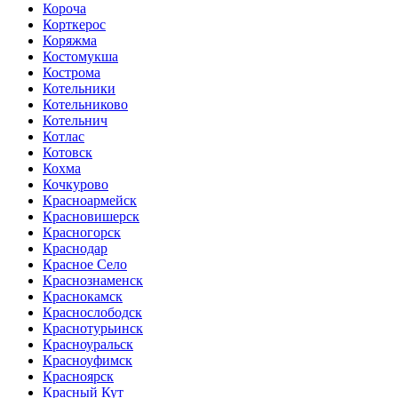
Короча
Корткерос
Коряжма
Костомукша
Кострома
Котельники
Котельниково
Котельнич
Котлас
Котовск
Кохма
Кочкурово
Красноармейск
Красновишерск
Красногорск
Краснодар
Красное Село
Краснознаменск
Краснокамск
Краснослободск
Краснотурьинск
Красноуральск
Красноуфимск
Красноярск
Красный Кут