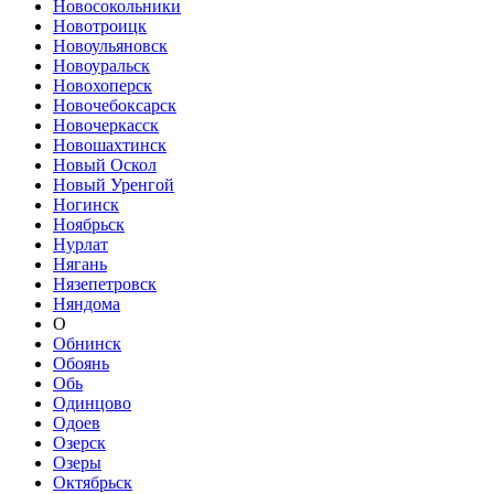
Новосокольники
Новотроицк
Новоульяновск
Новоуральск
Новохоперск
Новочебоксарск
Новочеркасск
Новошахтинск
Новый Оскол
Новый Уренгой
Ногинск
Ноябрьск
Нурлат
Нягань
Нязепетровск
Няндома
О
Обнинск
Обоянь
Обь
Одинцово
Одоев
Озерск
Озеры
Октябрьск