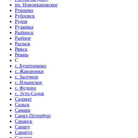
рп. Новоивановское
Ртищево
Рубцовск
Рудня
Рузаевка
Рыбинск
Рыбное
Рыльск
Ряжск
Рязань
С
с. Булатниково
с. Жаворонки
с. Засечное
с. Ильинское
с. Федино
с. Эсто-Садок
Салават
Сальск
Самара
Санкт-Петербург
Саранск
Сарапу
Сарапул
Саратов