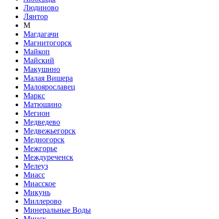
Людиново
Лянтор
М
Магдагачи
Магнитогорск
Майкоп
Майский
Макушино
Малая Вишера
Малоярославец
Маркс
Матюшино
Мегион
Медведево
Медвежьегорск
Медногорск
Межгорье
Междуреченск
Мелеуз
Миасс
Миасское
Микунь
Миллерово
Минеральные Воды
Минск