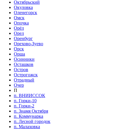
Октябрьский
Окуловка
Оленегорск
Омск
Опочка
Орёл
Орел
Оренбург
Орехово-Зуево
Орск
Орша
Осинники
Осташков
Остров
Острогожск
Отрадный
Очер
П
п. ВНИИССОК
п. Горки-10
п. Горки-2
п. Знамя Октября
п. Коммунарка
п. Лесной городок
п. Малаховка