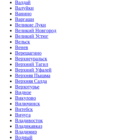
Валдай
Валуйки
Ванино
Варгаши
Великие Луки
Великий Новгород
Великий Устюг
Вельск
Венев
Верещагино
Верхнеуральск
Верхний Тагил
Верхний Уфалей
Верхняя Пышма
Верхняя Салда
Верхотурье
Видное
Викулово
Вилючинск
Витебск
Вичуга
Владивосток
Владикавказ
Владимир
Водный