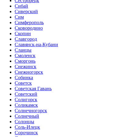
Сестрорецк
Сибай
Сиверский
Сим
Симферополь
Сковородино
Скопин
Славгород
Славянск-на-Кубани
Сланцы
Смоленск
Сморгонь
Снежинск
Снежногорск
Собинка
Советск
Советская Гавань
Советский
Солигорск
Соликамск
Солнечногорск
Солнечный
Солонцы
Соль-Илецк
Сорочинск