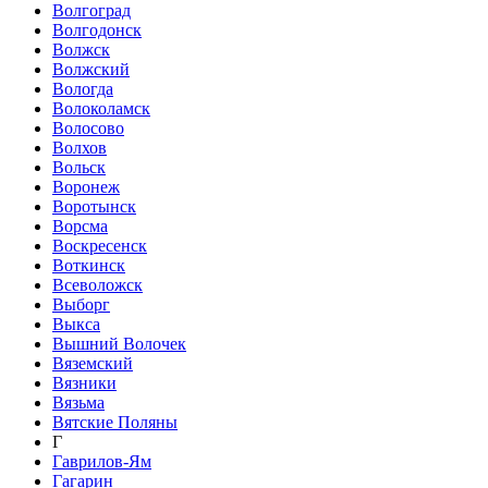
Волгоград
Волгодонск
Волжск
Волжский
Вологда
Волоколамск
Волосово
Волхов
Вольск
Воронеж
Воротынск
Ворсма
Воскресенск
Воткинск
Всеволожск
Выборг
Выкса
Вышний Волочек
Вяземский
Вязники
Вязьма
Вятские Поляны
Г
Гаврилов-Ям
Гагарин