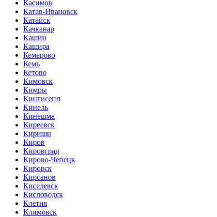
Касимов
Катав-Ивановск
Катайск
Качканар
Кашин
Кашира
Кемерово
Кемь
Кетово
Кимовск
Кимры
Кингисепп
Кинель
Кинешма
Киреевск
Кириши
Киров
Кировград
Кирово-Чепецк
Кировск
Кирсанов
Киселевск
Кисловодск
Клетня
Климовск