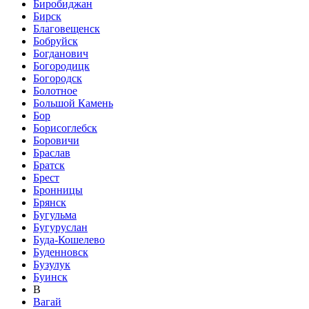
Биробиджан
Бирск
Благовещенск
Бобруйск
Богданович
Богородицк
Богородск
Болотное
Большой Камень
Бор
Борисоглебск
Боровичи
Браслав
Братск
Брест
Бронницы
Брянск
Бугульма
Бугуруслан
Буда-Кошелево
Буденновск
Бузулук
Буинск
В
Вагай