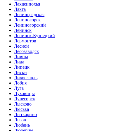
Лахденпохья
Лахта
Ленинградская
Лениногорск
Лениногорский
Ленинск
Ленинск-Кузнецкий
Лермонтов
Лесной
Лесозаводск
Ливны
Лида
Липецк
Лиски
Лихославль
Лобня
Луга
Луховицы
Лучегорск
Лысково
Лысьва
Лыткарино
Льгов
Любань
Люберцы