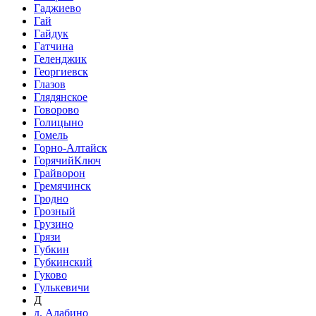
Гаджиево
Гай
Гайдук
Гатчина
Геленджик
Георгиевск
Глазов
Глядянское
Говорово
Голицыно
Гомель
Горно-Алтайск
ГорячийКлюч
Грайворон
Гремячинск
Гродно
Грозный
Грузино
Грязи
Губкин
Губкинский
Гуково
Гулькевичи
Д
д. Алабино