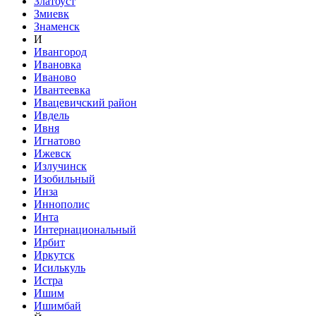
Златоуст
Змиевк
Знаменск
И
Ивангород
Ивановка
Иваново
Ивантеевка
Ивацевичский район
Ивдель
Ивня
Игнатово
Ижевск
Излучинск
Изобильный
Инза
Иннополис
Инта
Интернациональный
Ирбит
Иркутск
Исилькуль
Истра
Ишим
Ишимбай