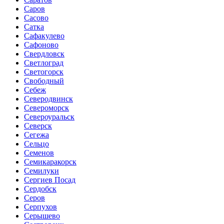
Саров
Сасово
Сатка
Сафакулево
Сафоново
Свердловск
Светлоград
Светогорск
Свободный
Себеж
Северодвинск
Североморск
Североуральск
Северск
Сегежа
Сельцо
Семенов
Семикаракорск
Семилуки
Сергиев Посад
Сердобск
Серов
Серпухов
Серышево