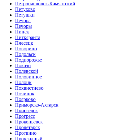
Петропавловск-Камчатский
Петухово
Петушки
Печора
Печоры
Пинск
Питкяранта
Плесецк
Поворино
Подольск
Подпорожье
Покачи
Полевской
Половинное
Полоцк
Похвистнево
Починок
Поярково
Приморско-Ахтарск
Приозерск
Прогресс
Прокопьевск
Пролетарск
Протвино
Прохладный