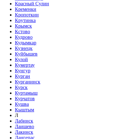
Красный Сулин
Кременки
Кропоткин
Крутинка
Крымск
Кстово
Кудрово
Кудымкар
Кузнецк
Куйбышев
Кулой
Кумертау
Кунгур
Курган
Курганинск
Курск
Куртамыш
Курчатов
Кушва
Кыштым
Л
Лабинск
Лаишево
Лакинск
Лангепас