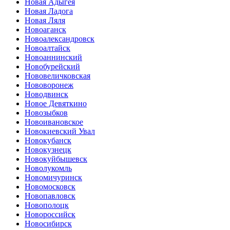
Новая Адыгея
Новая Ладога
Новая Ляля
Новоаганск
Новоалександровск
Новоалтайск
Новоаннинский
Новобурейский
Нововеличковская
Нововоронеж
Новодвинск
Новое Девяткино
Новозыбков
Новоивановское
Новокиевский Увал
Новокубанск
Новокузнецк
Новокуйбышевск
Новолукомль
Новомичуринск
Новомосковск
Новопавловск
Новополоцк
Новороссийск
Новосибирск