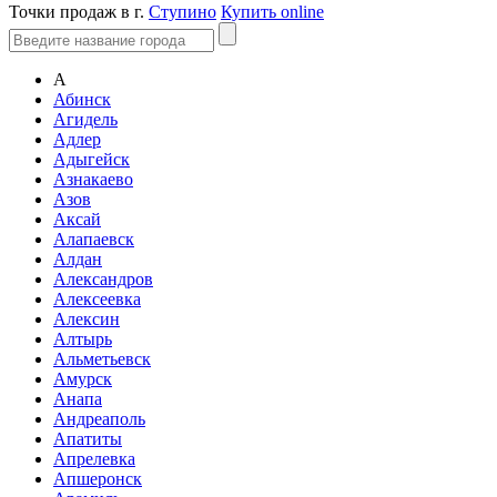
Точки продаж в г.
Ступино
Купить online
А
Абинск
Агидель
Адлер
Адыгейск
Азнакаево
Азов
Аксай
Алапаевск
Алдан
Александров
Алексеевка
Алексин
Алтырь
Альметьевск
Амурск
Анапа
Андреаполь
Апатиты
Апрелевка
Апшеронск