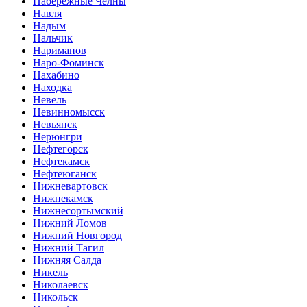
Набережные Челны
Навля
Надым
Нальчик
Нариманов
Наро-Фоминск
Нахабино
Находка
Невель
Невинномысск
Невьянск
Нерюнгри
Нефтегорск
Нефтекамск
Нефтеюганск
Нижневартовск
Нижнекамск
Нижнесортымский
Нижний Ломов
Нижний Новгород
Нижний Тагил
Нижняя Салда
Никель
Николаевск
Никольск