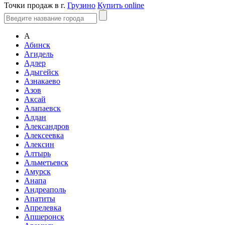
Точки продаж в г.
Грузино
Купить online
А
Абинск
Агидель
Адлер
Адыгейск
Азнакаево
Азов
Аксай
Алапаевск
Алдан
Александров
Алексеевка
Алексин
Алтырь
Альметьевск
Амурск
Анапа
Андреаполь
Апатиты
Апрелевка
Апшеронск