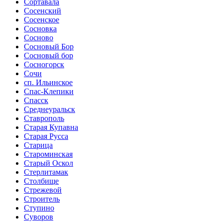
Сортавала
Сосенский
Сосенское
Сосновка
Сосново
Сосновый Бор
Сосновый бор
Сосногорск
Сочи
сп. Ильинское
Спас-Клепики
Спасск
Среднеуральск
Ставрополь
Старая Купавна
Старая Русса
Старица
Староминская
Старый Оскол
Стерлитамак
Столбище
Стрежевой
Строитель
Ступино
Суворов