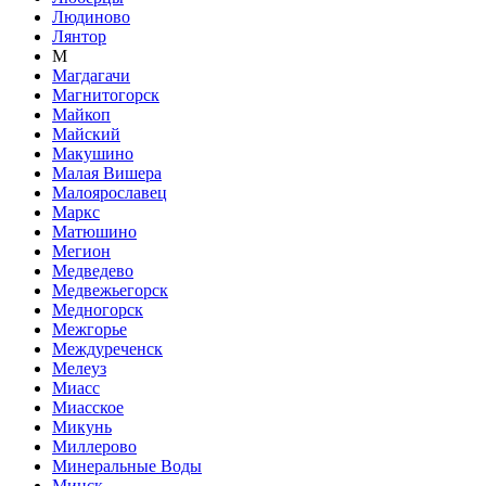
Людиново
Лянтор
М
Магдагачи
Магнитогорск
Майкоп
Майский
Макушино
Малая Вишера
Малоярославец
Маркс
Матюшино
Мегион
Медведево
Медвежьегорск
Медногорск
Межгорье
Междуреченск
Мелеуз
Миасс
Миасское
Микунь
Миллерово
Минеральные Воды
Минск