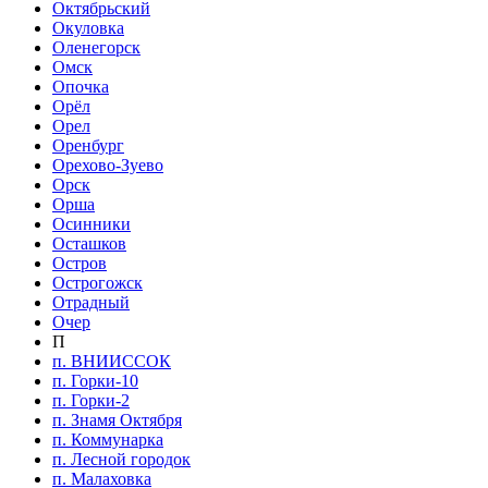
Октябрьский
Окуловка
Оленегорск
Омск
Опочка
Орёл
Орел
Оренбург
Орехово-Зуево
Орск
Орша
Осинники
Осташков
Остров
Острогожск
Отрадный
Очер
П
п. ВНИИССОК
п. Горки-10
п. Горки-2
п. Знамя Октября
п. Коммунарка
п. Лесной городок
п. Малаховка