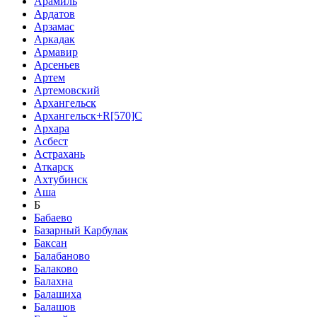
Арамиль
Ардатов
Арзамас
Аркадак
Армавир
Арсеньев
Артем
Артемовский
Архангельск
Архангельск+R[570]C
Архара
Асбест
Астрахань
Аткарск
Ахтубинск
Аша
Б
Бабаево
Базарный Карбулак
Баксан
Балабаново
Балаково
Балахна
Балашиха
Балашов