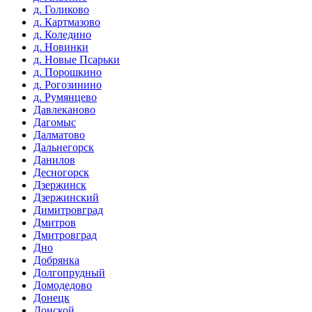
д. Голиково
д. Картмазово
д. Коледино
д. Новинки
д. Новые Псарьки
д. Порошкино
д. Рогозинино
д. Румянцево
Давлеканово
Дагомыс
Далматово
Дальнегорск
Данилов
Десногорск
Дзержинск
Дзержинский
Димитровград
Дмитров
Дмитровград
Дно
Добрянка
Долгопрудный
Домодедово
Донецк
Донской