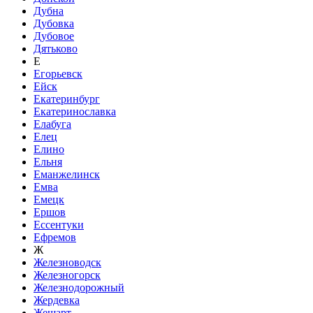
Дубна
Дубовка
Дубовое
Дятьково
Е
Егорьевск
Ейск
Екатеринбург
Екатеринославка
Елабуга
Елец
Елино
Ельня
Еманжелинск
Емва
Емецк
Ершов
Ессентуки
Ефремов
Ж
Железноводск
Железногорск
Железнодорожный
Жердевка
Жешарт