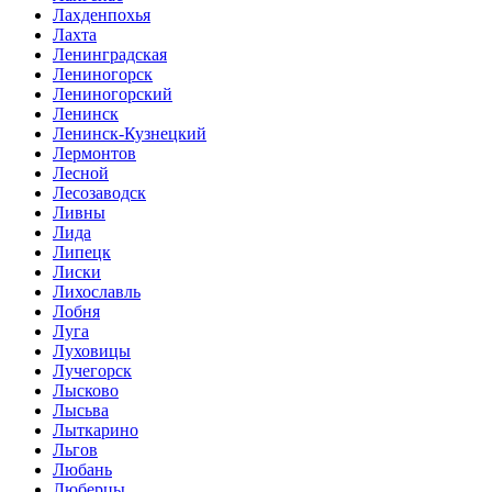
Лахденпохья
Лахта
Ленинградская
Лениногорск
Лениногорский
Ленинск
Ленинск-Кузнецкий
Лермонтов
Лесной
Лесозаводск
Ливны
Лида
Липецк
Лиски
Лихославль
Лобня
Луга
Луховицы
Лучегорск
Лысково
Лысьва
Лыткарино
Льгов
Любань
Люберцы