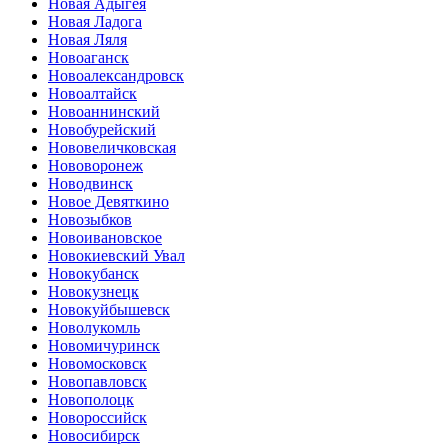
Новая Адыгея
Новая Ладога
Новая Ляля
Новоаганск
Новоалександровск
Новоалтайск
Новоаннинский
Новобурейский
Нововеличковская
Нововоронеж
Новодвинск
Новое Девяткино
Новозыбков
Новоивановское
Новокиевский Увал
Новокубанск
Новокузнецк
Новокуйбышевск
Новолукомль
Новомичуринск
Новомосковск
Новопавловск
Новополоцк
Новороссийск
Новосибирск