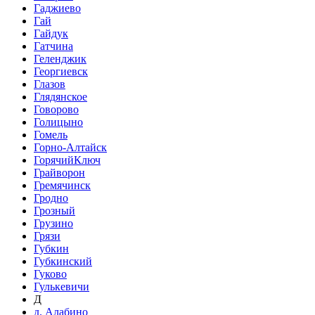
Гаджиево
Гай
Гайдук
Гатчина
Геленджик
Георгиевск
Глазов
Глядянское
Говорово
Голицыно
Гомель
Горно-Алтайск
ГорячийКлюч
Грайворон
Гремячинск
Гродно
Грозный
Грузино
Грязи
Губкин
Губкинский
Гуково
Гулькевичи
Д
д. Алабино