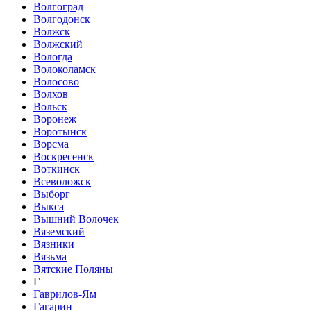
Волгоград
Волгодонск
Волжск
Волжский
Вологда
Волоколамск
Волосово
Волхов
Вольск
Воронеж
Воротынск
Ворсма
Воскресенск
Воткинск
Всеволожск
Выборг
Выкса
Вышний Волочек
Вяземский
Вязники
Вязьма
Вятские Поляны
Г
Гаврилов-Ям
Гагарин