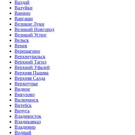
Валдай
Валуйки
Ванино
Варгаши
Великие Луки
Великий Новгород
Великий Устюг
Вельск
Венев
Верещагино
Верхнеуральск
Верхний Тагил
Верхний Уфалей
Верхняя Пышма
Верхняя Салда
Верхотурье
Видное
Викулово
Вилючинск
Витебск
Вичуга
Владивосток
Владикавказ
Владимир
Водный