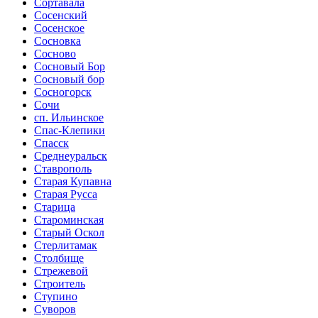
Сортавала
Сосенский
Сосенское
Сосновка
Сосново
Сосновый Бор
Сосновый бор
Сосногорск
Сочи
сп. Ильинское
Спас-Клепики
Спасск
Среднеуральск
Ставрополь
Старая Купавна
Старая Русса
Старица
Староминская
Старый Оскол
Стерлитамак
Столбище
Стрежевой
Строитель
Ступино
Суворов