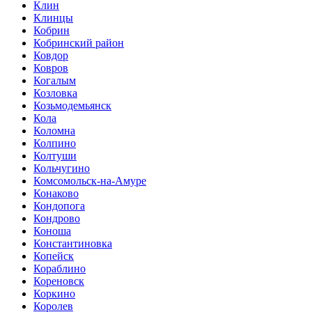
Клин
Клинцы
Кобрин
Кобринский район
Ковдор
Ковров
Когалым
Козловка
Козьмодемьянск
Кола
Коломна
Колпино
Колтуши
Кольчугино
Комсомольск-на-Амуре
Конаково
Кондопога
Кондрово
Коноша
Константиновка
Копейск
Кораблино
Кореновск
Коркино
Королев