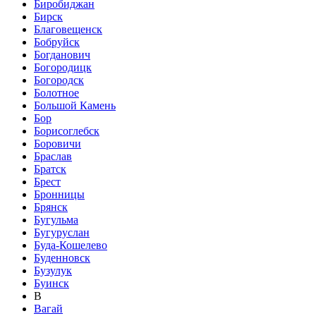
Биробиджан
Бирск
Благовещенск
Бобруйск
Богданович
Богородицк
Богородск
Болотное
Большой Камень
Бор
Борисоглебск
Боровичи
Браслав
Братск
Брест
Бронницы
Брянск
Бугульма
Бугуруслан
Буда-Кошелево
Буденновск
Бузулук
Буинск
В
Вагай