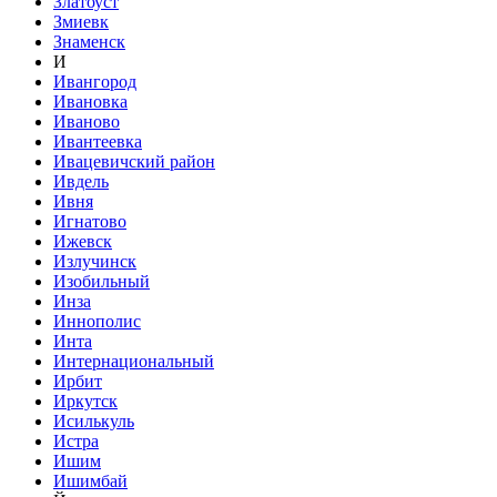
Златоуст
Змиевк
Знаменск
И
Ивангород
Ивановка
Иваново
Ивантеевка
Ивацевичский район
Ивдель
Ивня
Игнатово
Ижевск
Излучинск
Изобильный
Инза
Иннополис
Инта
Интернациональный
Ирбит
Иркутск
Исилькуль
Истра
Ишим
Ишимбай