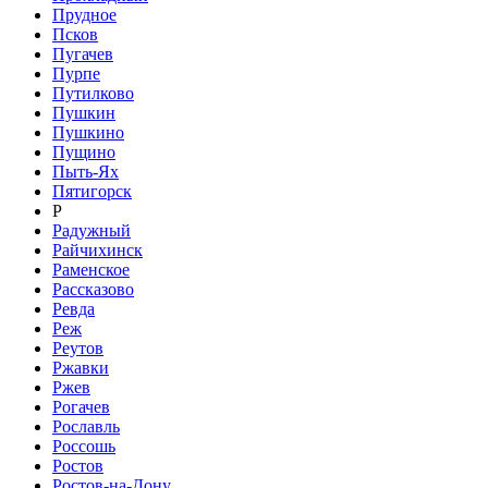
Прудное
Псков
Пугачев
Пурпе
Путилково
Пушкин
Пушкино
Пущино
Пыть-Ях
Пятигорск
Р
Радужный
Райчихинск
Раменское
Рассказово
Ревда
Реж
Реутов
Ржавки
Ржев
Рогачев
Рославль
Россошь
Ростов
Ростов-на-Дону