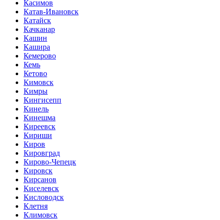
Касимов
Катав-Ивановск
Катайск
Качканар
Кашин
Кашира
Кемерово
Кемь
Кетово
Кимовск
Кимры
Кингисепп
Кинель
Кинешма
Киреевск
Кириши
Киров
Кировград
Кирово-Чепецк
Кировск
Кирсанов
Киселевск
Кисловодск
Клетня
Климовск