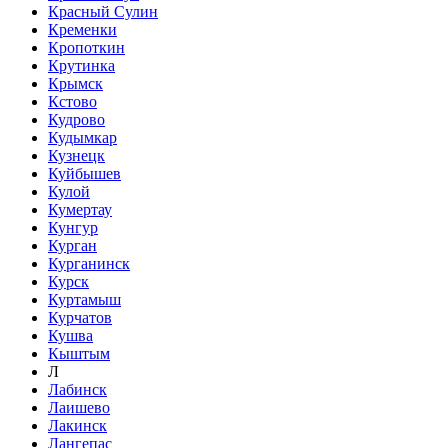
Красный Сулин
Кременки
Кропоткин
Крутинка
Крымск
Кстово
Кудрово
Кудымкар
Кузнецк
Куйбышев
Кулой
Кумертау
Кунгур
Курган
Курганинск
Курск
Куртамыш
Курчатов
Кушва
Кыштым
Л
Лабинск
Лаишево
Лакинск
Лангепас