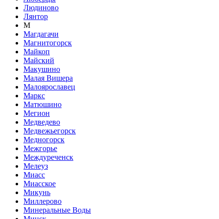
Людиново
Лянтор
М
Магдагачи
Магнитогорск
Майкоп
Майский
Макушино
Малая Вишера
Малоярославец
Маркс
Матюшино
Мегион
Медведево
Медвежьегорск
Медногорск
Межгорье
Междуреченск
Мелеуз
Миасс
Миасское
Микунь
Миллерово
Минеральные Воды
Минск