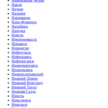
Набережные Челны
Навля
Надым
Нальчик
Нариманов
Наро-Фоминск
Нахабино
Находка
Невель
Невинномысск
Невьянск
Нерюнгри
Нефтегорск
Нефтекамск
Нефтеюганск
Нижневартовск
Нижнекамск
Нижнесортымский
Нижний Ломов
Нижний Новгород
Нижний Тагил
Нижняя Салда
Никель
Николаевск
Никольск