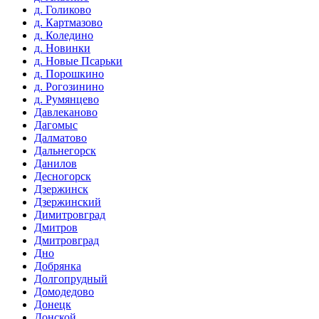
д. Голиково
д. Картмазово
д. Коледино
д. Новинки
д. Новые Псарьки
д. Порошкино
д. Рогозинино
д. Румянцево
Давлеканово
Дагомыс
Далматово
Дальнегорск
Данилов
Десногорск
Дзержинск
Дзержинский
Димитровград
Дмитров
Дмитровград
Дно
Добрянка
Долгопрудный
Домодедово
Донецк
Донской