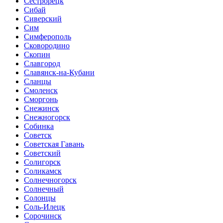
Сестрорецк
Сибай
Сиверский
Сим
Симферополь
Сковородино
Скопин
Славгород
Славянск-на-Кубани
Сланцы
Смоленск
Сморгонь
Снежинск
Снежногорск
Собинка
Советск
Советская Гавань
Советский
Солигорск
Соликамск
Солнечногорск
Солнечный
Солонцы
Соль-Илецк
Сорочинск