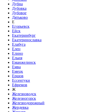
Дубна
Дубовка
Дубовое
Дятьково
Е
Егорьевск
Ейск
Екатеринбург
Екатеринославка
Елабуга
Елец
Елино
Ельня
Еманжелинск
Емва
Емецк
Ершов
Ессентуки
Ефремов
Ж
Железноводск
Железногорск
Железнодорожный
Жердевка
Жешарт