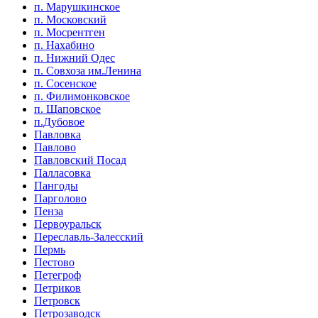
п. Марушкинское
п. Московский
п. Мосрентген
п. Нахабино
п. Нижний Одес
п. Совхоза им.Ленина
п. Сосенское
п. Филимонковское
п. Щаповское
п.Дубовое
Павловка
Павлово
Павловский Посад
Палласовка
Пангоды
Парголово
Пенза
Первоуральск
Переславль-Залесский
Пермь
Пестово
Петегроф
Петриков
Петровск
Петрозаводск