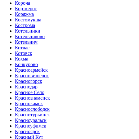
Короча
Корткерос
Коряжма
Костомукша
Кострома
Котельники
Котельниково
Котельнич
Котлас
Котовск
Кохма
Кочкурово
Красноармейск
Красновишерск
Красногорск
Краснодар
Красное Село
Краснознаменск
Краснокамск
Краснослободск
Краснотурьинск
Красноуральск
Красноуфимск
Красноярск
Красный Кут