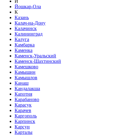
Й
Йошкар-Ола
К
Казань
Калач-на-Дону
Калачинск
Калининград
Калуга
Камбарка
Каменка
Каменск-Уральский
Каменск-Шахтинский
Камешково
Камышин
Камышлов
Канаш
Кандалакша
Капотня
Карабаново
Карасук
Карачев
Каргополь
Карпинск
Карсун
Карталы