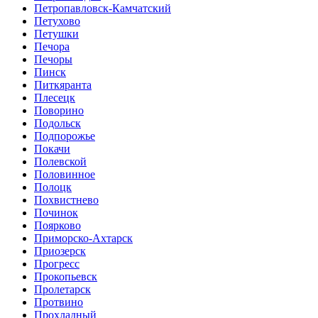
Петропавловск-Камчатский
Петухово
Петушки
Печора
Печоры
Пинск
Питкяранта
Плесецк
Поворино
Подольск
Подпорожье
Покачи
Полевской
Половинное
Полоцк
Похвистнево
Починок
Поярково
Приморско-Ахтарск
Приозерск
Прогресс
Прокопьевск
Пролетарск
Протвино
Прохладный