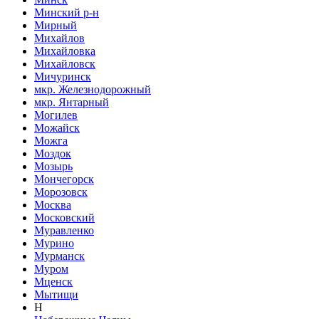
Минский р-н
Мирный
Михайлов
Михайловка
Михайловск
Мичуринск
мкр. Железнодорожный
мкр. Янтарный
Могилев
Можайск
Можга
Моздок
Мозырь
Мончегорск
Морозовск
Москва
Московский
Муравленко
Мурино
Мурманск
Муром
Мценск
Мытищи
Н