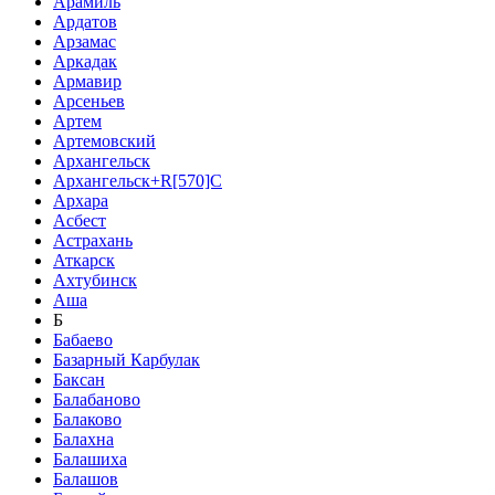
Арамиль
Ардатов
Арзамас
Аркадак
Армавир
Арсеньев
Артем
Артемовский
Архангельск
Архангельск+R[570]C
Архара
Асбест
Астрахань
Аткарск
Ахтубинск
Аша
Б
Бабаево
Базарный Карбулак
Баксан
Балабаново
Балаково
Балахна
Балашиха
Балашов