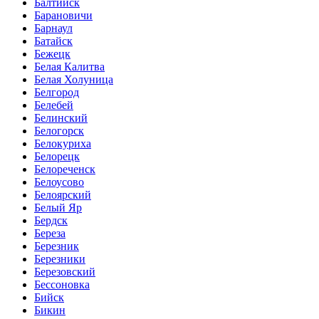
Балтийск
Барановичи
Барнаул
Батайск
Бежецк
Белая Калитва
Белая Холуница
Белгород
Белебей
Белинский
Белогорск
Белокуриха
Белорецк
Белореченск
Белоусово
Белоярский
Белый Яр
Бердск
Береза
Березник
Березники
Березовский
Бессоновка
Бийск
Бикин