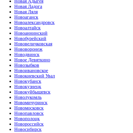
Новая Адыгея
Новая Ладога
Новая Ляля
Новоаганск
Новоалександровск
Новоалтайск
Новоаннинский
Новобурейский
Нововеличковская
Нововоронеж
Новодвинск
Новое Девяткино
Новозыбков
Новоивановское
Новокиевский Увал
Новокубанск
Новокузнецк
Новокуйбышевск
Новолукомль
Новомичуринск
Новомосковск
Новопавловск
Новополоцк
Новороссийск
Новосибирск