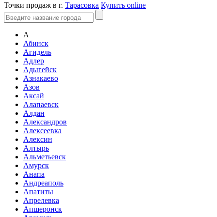
Точки продаж в г.
Тарасовка
Купить online
А
Абинск
Агидель
Адлер
Адыгейск
Азнакаево
Азов
Аксай
Алапаевск
Алдан
Александров
Алексеевка
Алексин
Алтырь
Альметьевск
Амурск
Анапа
Андреаполь
Апатиты
Апрелевка
Апшеронск