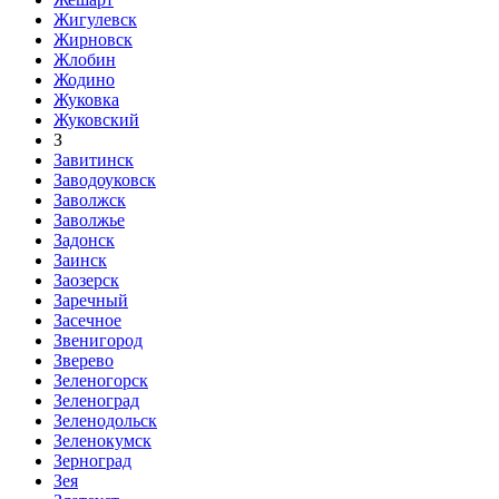
Жигулевск
Жирновск
Жлобин
Жодино
Жуковка
Жуковский
З
Завитинск
Заводоуковск
Заволжск
Заволжье
Задонск
Заинск
Заозерск
Заречный
Засечное
Звенигород
Зверево
Зеленогорск
Зеленоград
Зеленодольск
Зеленокумск
Зерноград
Зея