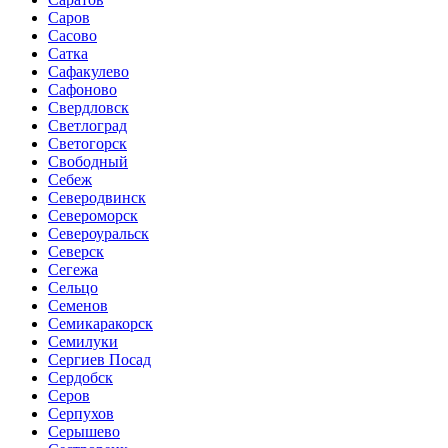
Саров
Сасово
Сатка
Сафакулево
Сафоново
Свердловск
Светлоград
Светогорск
Свободный
Себеж
Северодвинск
Североморск
Североуральск
Северск
Сегежа
Сельцо
Семенов
Семикаракорск
Семилуки
Сергиев Посад
Сердобск
Серов
Серпухов
Серышево