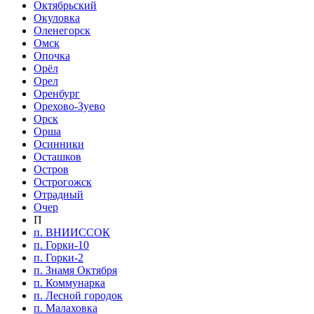
Октябрьский
Окуловка
Оленегорск
Омск
Опочка
Орёл
Орел
Оренбург
Орехово-Зуево
Орск
Орша
Осинники
Осташков
Остров
Острогожск
Отрадный
Очер
П
п. ВНИИССОК
п. Горки-10
п. Горки-2
п. Знамя Октября
п. Коммунарка
п. Лесной городок
п. Малаховка