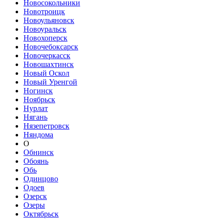
Новосокольники
Новотроицк
Новоульяновск
Новоуральск
Новохоперск
Новочебоксарск
Новочеркасск
Новошахтинск
Новый Оскол
Новый Уренгой
Ногинск
Ноябрьск
Нурлат
Нягань
Нязепетровск
Няндома
О
Обнинск
Обоянь
Обь
Одинцово
Одоев
Озерск
Озеры
Октябрьск