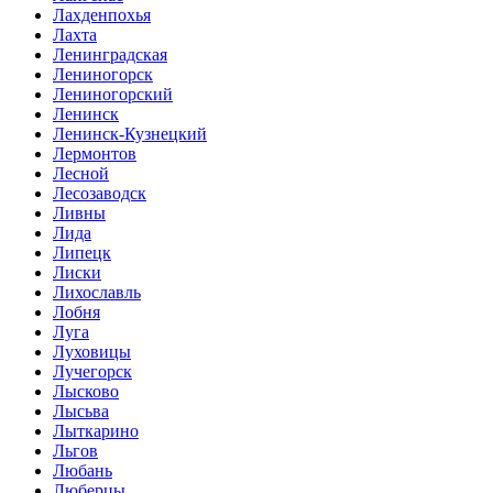
Лахденпохья
Лахта
Ленинградская
Лениногорск
Лениногорский
Ленинск
Ленинск-Кузнецкий
Лермонтов
Лесной
Лесозаводск
Ливны
Лида
Липецк
Лиски
Лихославль
Лобня
Луга
Луховицы
Лучегорск
Лысково
Лысьва
Лыткарино
Льгов
Любань
Люберцы