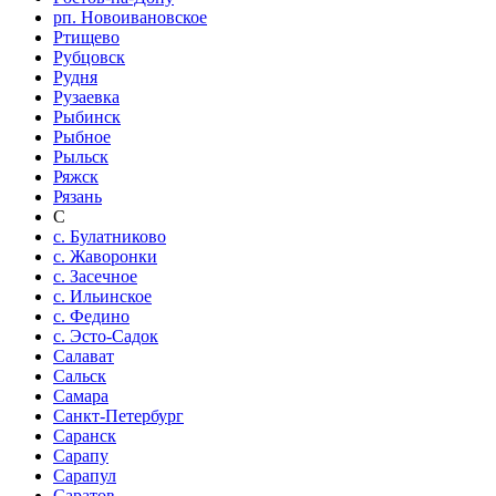
рп. Новоивановское
Ртищево
Рубцовск
Рудня
Рузаевка
Рыбинск
Рыбное
Рыльск
Ряжск
Рязань
С
с. Булатниково
с. Жаворонки
с. Засечное
с. Ильинское
с. Федино
с. Эсто-Садок
Салават
Сальск
Самара
Санкт-Петербург
Саранск
Сарапу
Сарапул
Саратов