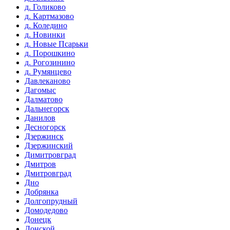
д. Голиково
д. Картмазово
д. Коледино
д. Новинки
д. Новые Псарьки
д. Порошкино
д. Рогозинино
д. Румянцево
Давлеканово
Дагомыс
Далматово
Дальнегорск
Данилов
Десногорск
Дзержинск
Дзержинский
Димитровград
Дмитров
Дмитровград
Дно
Добрянка
Долгопрудный
Домодедово
Донецк
Донской