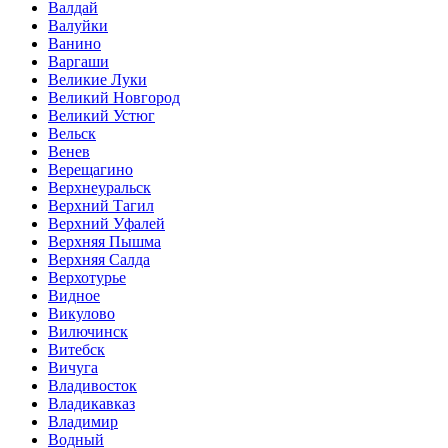
Валдай
Валуйки
Ванино
Варгаши
Великие Луки
Великий Новгород
Великий Устюг
Вельск
Венев
Верещагино
Верхнеуральск
Верхний Тагил
Верхний Уфалей
Верхняя Пышма
Верхняя Салда
Верхотурье
Видное
Викулово
Вилючинск
Витебск
Вичуга
Владивосток
Владикавказ
Владимир
Водный