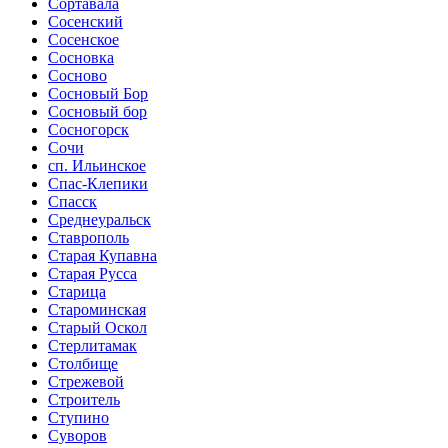
Сортавала
Сосенский
Сосенское
Сосновка
Сосново
Сосновый Бор
Сосновый бор
Сосногорск
Сочи
сп. Ильинское
Спас-Клепики
Спасск
Среднеуральск
Ставрополь
Старая Купавна
Старая Русса
Старица
Староминская
Старый Оскол
Стерлитамак
Столбище
Стрежевой
Строитель
Ступино
Суворов