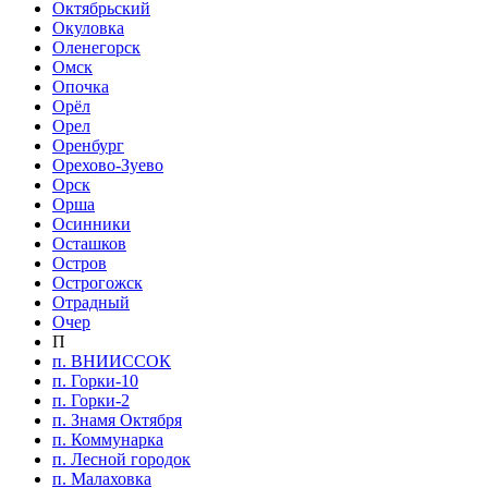
Октябрьский
Окуловка
Оленегорск
Омск
Опочка
Орёл
Орел
Оренбург
Орехово-Зуево
Орск
Орша
Осинники
Осташков
Остров
Острогожск
Отрадный
Очер
П
п. ВНИИССОК
п. Горки-10
п. Горки-2
п. Знамя Октября
п. Коммунарка
п. Лесной городок
п. Малаховка