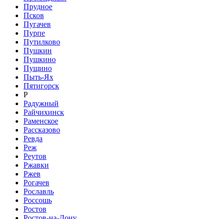
Прудное
Псков
Пугачев
Пурпе
Путилково
Пушкин
Пушкино
Пущино
Пыть-Ях
Пятигорск
Р
Радужный
Райчихинск
Раменское
Рассказово
Ревда
Реж
Реутов
Ржавки
Ржев
Рогачев
Рославль
Россошь
Ростов
Ростов-на-Дону