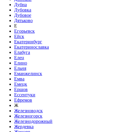
Дубна
Дубовка
Дубовое
Дятьково
Е
Егорьевск
Ейск
Екатеринбург
Екатеринославка
Елабуга
Елец
Елино
Ельня
Еманжелинск
Емва
Емецк
Ершов
Ессентуки
Ефремов
Ж
Железноводск
Железногорск
Железнодорожный
Жердевка
Жешарт