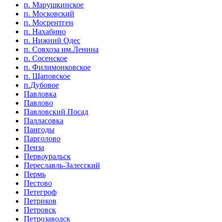
п. Марушкинское
п. Московский
п. Мосрентген
п. Нахабино
п. Нижний Одес
п. Совхоза им.Ленина
п. Сосенское
п. Филимонковское
п. Щаповское
п.Дубовое
Павловка
Павлово
Павловский Посад
Палласовка
Пангоды
Парголово
Пенза
Первоуральск
Переславль-Залесский
Пермь
Пестово
Петегроф
Петриков
Петровск
Петрозаводск