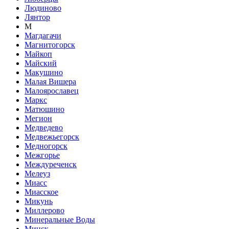
Людиново
Лянтор
М
Магдагачи
Магнитогорск
Майкоп
Майский
Макушино
Малая Вишера
Малоярославец
Маркс
Матюшино
Мегион
Медведево
Медвежьегорск
Медногорск
Межгорье
Междуреченск
Мелеуз
Миасс
Миасское
Микунь
Миллерово
Минеральные Воды
Минск