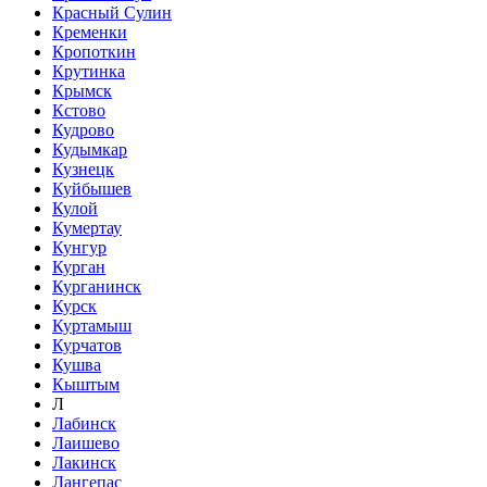
Красный Сулин
Кременки
Кропоткин
Крутинка
Крымск
Кстово
Кудрово
Кудымкар
Кузнецк
Куйбышев
Кулой
Кумертау
Кунгур
Курган
Курганинск
Курск
Куртамыш
Курчатов
Кушва
Кыштым
Л
Лабинск
Лаишево
Лакинск
Лангепас