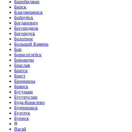
Биробиджан
Бирск
Благовещенск
Бобруйск
Богданович
Богородицк
Богородск
Болотное
Большой Камень
Бор
Борисоглебск
Боровичи
Браслав
Братск
Брест
Бронницы
Брянск
Бугульма
Бугуруслан
Буда-Кошелево
Буденновск
Бузулук
Буинск
В
Вагай