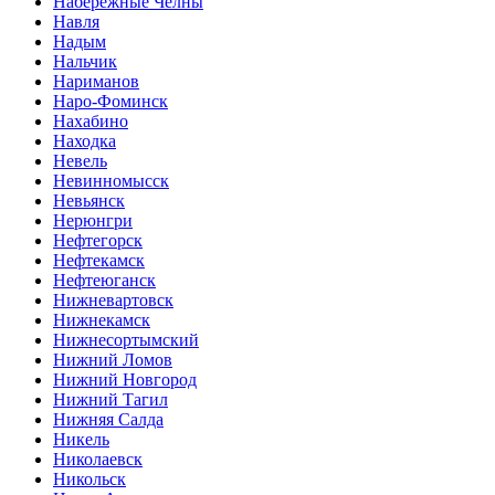
Набережные Челны
Навля
Надым
Нальчик
Нариманов
Наро-Фоминск
Нахабино
Находка
Невель
Невинномысск
Невьянск
Нерюнгри
Нефтегорск
Нефтекамск
Нефтеюганск
Нижневартовск
Нижнекамск
Нижнесортымский
Нижний Ломов
Нижний Новгород
Нижний Тагил
Нижняя Салда
Никель
Николаевск
Никольск