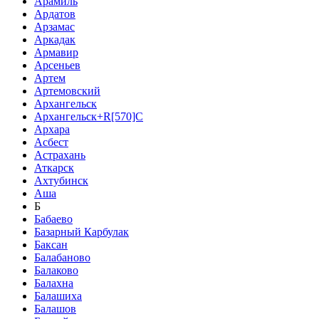
Арамиль
Ардатов
Арзамас
Аркадак
Армавир
Арсеньев
Артем
Артемовский
Архангельск
Архангельск+R[570]C
Архара
Асбест
Астрахань
Аткарск
Ахтубинск
Аша
Б
Бабаево
Базарный Карбулак
Баксан
Балабаново
Балаково
Балахна
Балашиха
Балашов