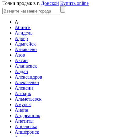
Точки продаж в г.
Донской
Купить online
А
Абинск
Агидель
Адлер
Адыгейск
Азнакаево
Азов
Аксай
Алапаевск
Алдан
Александров
Алексеевка
Алексин
Алтырь
Альметьевск
Амурск
Анапа
Андреаполь
Апатиты
Апрелевка
Апшеронск