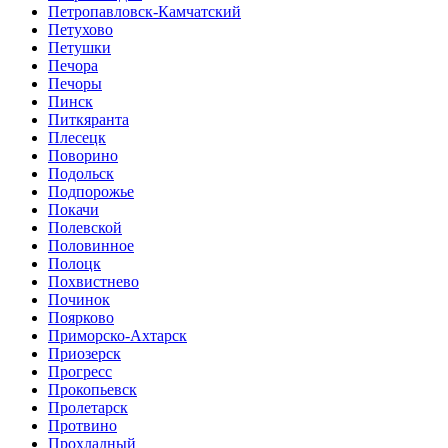
Петропавловск-Камчатский
Петухово
Петушки
Печора
Печоры
Пинск
Питкяранта
Плесецк
Поворино
Подольск
Подпорожье
Покачи
Полевской
Половинное
Полоцк
Похвистнево
Починок
Поярково
Приморско-Ахтарск
Приозерск
Прогресс
Прокопьевск
Пролетарск
Протвино
Прохладный