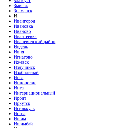
Златоуст
Змиевк
Знаменск
И
Ивангород
Ивановка
Иваново
Ивантеевка
Ивацевичский район
Ивдель
Ивня
Игнатово
Ижевск
Излучинск
Изобильный
Инза
Иннополис
Инта
Интернациональный
Ирбит
Иркутск
Исилькуль
Истра
Ишим
Ишимбай