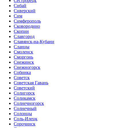
Сестрорецк
Сибай
Сиверский
Сим
Симферополь
Сковородино
Скопин
Славгород
Славянск-на-Кубани
Сланцы
Смоленск
Сморгонь
Снежинск
Снежногорск
Собинка
Советск
Советская Гавань
Советский
Солигорск
Соликамск
Солнечногорск
Солнечный
Солонцы
Соль-Илецк
Сорочинск