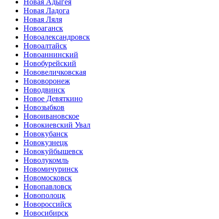
Новая Адыгея
Новая Ладога
Новая Ляля
Новоаганск
Новоалександровск
Новоалтайск
Новоаннинский
Новобурейский
Нововеличковская
Нововоронеж
Новодвинск
Новое Девяткино
Новозыбков
Новоивановское
Новокиевский Увал
Новокубанск
Новокузнецк
Новокуйбышевск
Новолукомль
Новомичуринск
Новомосковск
Новопавловск
Новополоцк
Новороссийск
Новосибирск