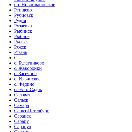
рп. Новоивановское
Ртищево
Рубцовск
Рудня
Рузаевка
Рыбинск
Рыбное
Рыльск
Ряжск
Рязань
С
с. Булатниково
с. Жаворонки
с. Засечное
с. Ильинское
с. Федино
с. Эсто-Садок
Салават
Сальск
Самара
Санкт-Петербург
Саранск
Сарапу
Сарапул
Саратов