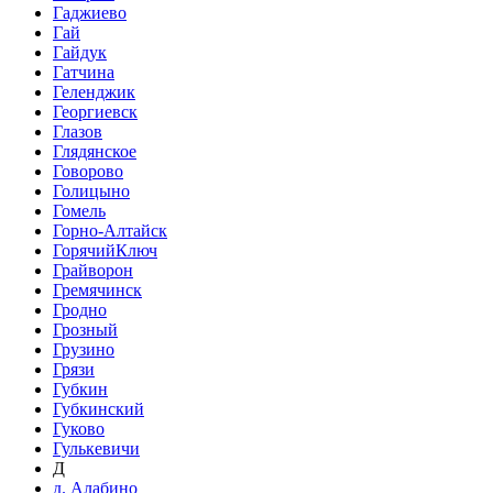
Гаджиево
Гай
Гайдук
Гатчина
Геленджик
Георгиевск
Глазов
Глядянское
Говорово
Голицыно
Гомель
Горно-Алтайск
ГорячийКлюч
Грайворон
Гремячинск
Гродно
Грозный
Грузино
Грязи
Губкин
Губкинский
Гуково
Гулькевичи
Д
д. Алабино