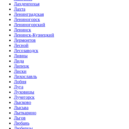
Лахденпохья
Лахта
Ленинградская
Лениногорск
Лениногорский
Ленинск
Ленинск-Кузнецкий
Лермонтов
Лесной
Лесозаводск
Ливны
Лида
Липецк
Лиски
Лихославль
Лобня
Луга
Луховицы
Лучегорск
Лысково
Лысьва
Лыткарино
Льгов
Любань
Люберцы