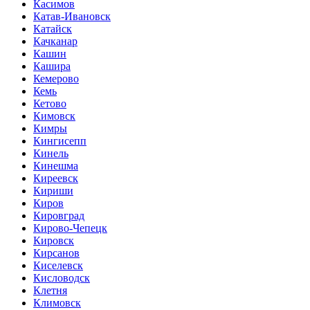
Касимов
Катав-Ивановск
Катайск
Качканар
Кашин
Кашира
Кемерово
Кемь
Кетово
Кимовск
Кимры
Кингисепп
Кинель
Кинешма
Киреевск
Кириши
Киров
Кировград
Кирово-Чепецк
Кировск
Кирсанов
Киселевск
Кисловодск
Клетня
Климовск