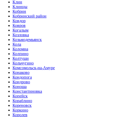
Клин
Клинцы
Кобрин
Кобринский район
Ковдор
Ковров
Когалым
Козловка
Козьмодемьянск
Кола
Коломна
Колпино
Колтуши
Кольчугино
Комсомольск-на-Амуре
Конаково
Кондопога
Кондрово
Коноша
Константиновка
Копейск
Кораблино
Кореновск
Коркино
Королев