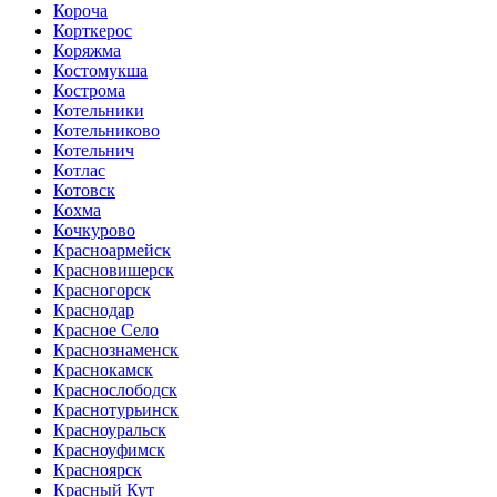
Короча
Корткерос
Коряжма
Костомукша
Кострома
Котельники
Котельниково
Котельнич
Котлас
Котовск
Кохма
Кочкурово
Красноармейск
Красновишерск
Красногорск
Краснодар
Красное Село
Краснознаменск
Краснокамск
Краснослободск
Краснотурьинск
Красноуральск
Красноуфимск
Красноярск
Красный Кут