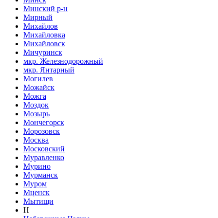
Минский р-н
Мирный
Михайлов
Михайловка
Михайловск
Мичуринск
мкр. Железнодорожный
мкр. Янтарный
Могилев
Можайск
Можга
Моздок
Мозырь
Мончегорск
Морозовск
Москва
Московский
Муравленко
Мурино
Мурманск
Муром
Мценск
Мытищи
Н