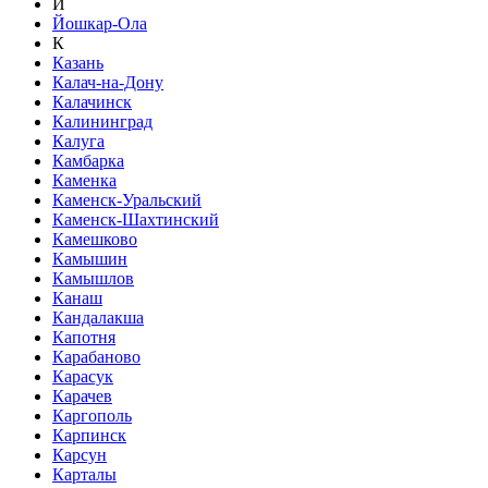
Й
Йошкар-Ола
К
Казань
Калач-на-Дону
Калачинск
Калининград
Калуга
Камбарка
Каменка
Каменск-Уральский
Каменск-Шахтинский
Камешково
Камышин
Камышлов
Канаш
Кандалакша
Капотня
Карабаново
Карасук
Карачев
Каргополь
Карпинск
Карсун
Карталы