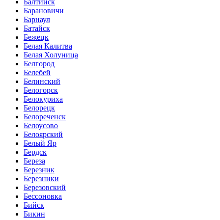
Балтийск
Барановичи
Барнаул
Батайск
Бежецк
Белая Калитва
Белая Холуница
Белгород
Белебей
Белинский
Белогорск
Белокуриха
Белорецк
Белореченск
Белоусово
Белоярский
Белый Яр
Бердск
Береза
Березник
Березники
Березовский
Бессоновка
Бийск
Бикин