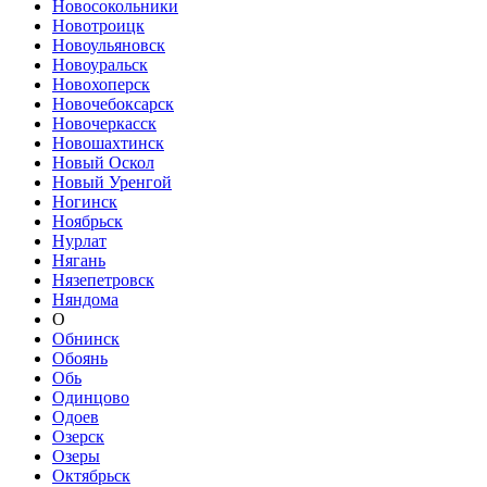
Новосокольники
Новотроицк
Новоульяновск
Новоуральск
Новохоперск
Новочебоксарск
Новочеркасск
Новошахтинск
Новый Оскол
Новый Уренгой
Ногинск
Ноябрьск
Нурлат
Нягань
Нязепетровск
Няндома
О
Обнинск
Обоянь
Обь
Одинцово
Одоев
Озерск
Озеры
Октябрьск