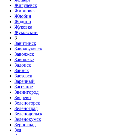
Жигулевск
Жирновск
Жлобин
Жодино
Жуковка
Жуковский
З
Завитинск
Заводоуковск
Заволжск
Заволжье
Задонск
Заинск
Заозерск
Заречный
Засечное
Звенигород
Зверево
Зеленогорск
Зеленоград
Зеленодольск
Зеленокумск
Зерноград
Зея