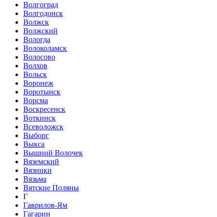
Волгоград
Волгодонск
Волжск
Волжский
Вологда
Волоколамск
Волосово
Волхов
Вольск
Воронеж
Воротынск
Ворсма
Воскресенск
Воткинск
Всеволожск
Выборг
Выкса
Вышний Волочек
Вяземский
Вязники
Вязьма
Вятские Поляны
Г
Гаврилов-Ям
Гагарин