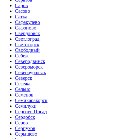
Саров
Сасово
Сатка
Сафакулево
Сафоново
Свердловск
Светлоград
Светогорск
Свободный
Себеж
Северодвинск
Североморск
Североуральск
Северск
Сегежа
Сельцо
Семенов
Семикаракорск
Семилуки
Сергиев Посад
Сердобск
Серов
Серпухов
Серышево