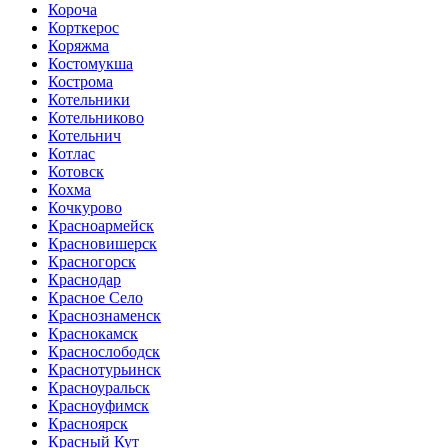
Короча
Корткерос
Коряжма
Костомукша
Кострома
Котельники
Котельниково
Котельнич
Котлас
Котовск
Кохма
Кочкурово
Красноармейск
Красновишерск
Красногорск
Краснодар
Красное Село
Краснознаменск
Краснокамск
Краснослободск
Краснотурьинск
Красноуральск
Красноуфимск
Красноярск
Красный Кут