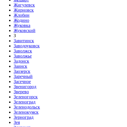
Жигулевск
Жирновск
Жлобин
Жодино
Жуковка
Жуковский
З
Завитинск
Заводоуковск
Заволжск
Заволжье
Задонск
Заинск
Заозерск
Заречный
Засечное
Звенигород
Зверево
Зеленогорск
Зеленоград
Зеленодольск
Зеленокумск
Зерноград
Зея