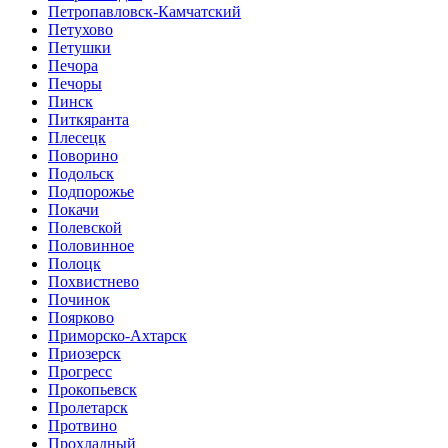
Петропавловск-Камчатский
Петухово
Петушки
Печора
Печоры
Пинск
Питкяранта
Плесецк
Поворино
Подольск
Подпорожье
Покачи
Полевской
Половинное
Полоцк
Похвистнево
Починок
Поярково
Приморско-Ахтарск
Приозерск
Прогресс
Прокопьевск
Пролетарск
Протвино
Прохладный