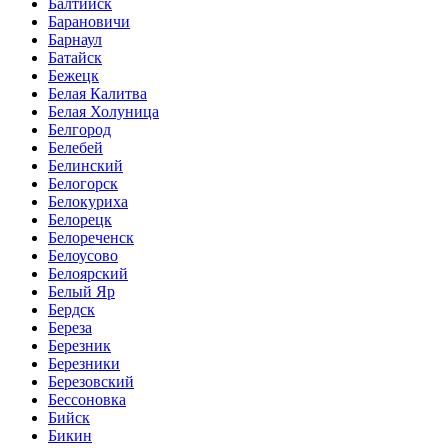
Балтийск
Барановичи
Барнаул
Батайск
Бежецк
Белая Калитва
Белая Холуница
Белгород
Белебей
Белинский
Белогорск
Белокуриха
Белорецк
Белореченск
Белоусово
Белоярский
Белый Яр
Бердск
Береза
Березник
Березники
Березовский
Бессоновка
Бийск
Бикин