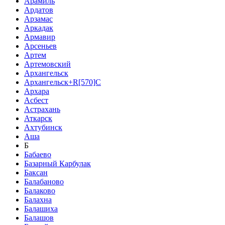
Арамиль
Ардатов
Арзамас
Аркадак
Армавир
Арсеньев
Артем
Артемовский
Архангельск
Архангельск+R[570]C
Архара
Асбест
Астрахань
Аткарск
Ахтубинск
Аша
Б
Бабаево
Базарный Карбулак
Баксан
Балабаново
Балаково
Балахна
Балашиха
Балашов