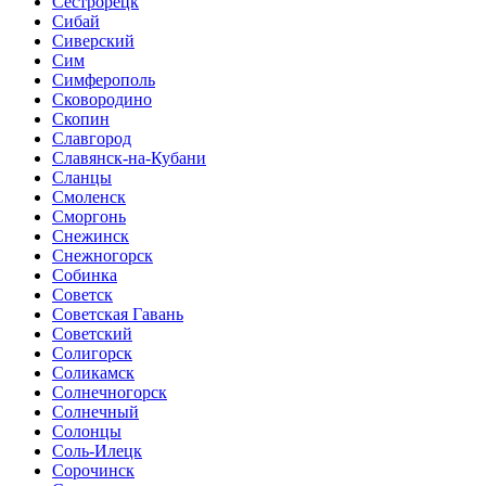
Сестрорецк
Сибай
Сиверский
Сим
Симферополь
Сковородино
Скопин
Славгород
Славянск-на-Кубани
Сланцы
Смоленск
Сморгонь
Снежинск
Снежногорск
Собинка
Советск
Советская Гавань
Советский
Солигорск
Соликамск
Солнечногорск
Солнечный
Солонцы
Соль-Илецк
Сорочинск