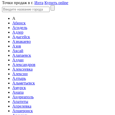
Точки продаж в г.
Инта
Купить online
А
Абинск
Агидель
Адлер
Адыгейск
Азнакаево
Азов
Аксай
Алапаевск
Алдан
Александров
Алексеевка
Алексин
Алтырь
Альметьевск
Амурск
Анапа
Андреаполь
Апатиты
Апрелевка
Апшеронск