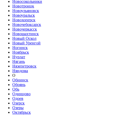
Новосокольники
Новотроицк
Новоульяновск
Новоуральск
Новохоперск
Новочебоксарск
Новочеркасск
Новошахтинск
Новый Оскол
Новый Уренгой
Ногинск
Ноябрьск
Нурлат
Нягань
Нязепетровск
Няндома
О
Обнинск
Обоянь
Обь
Одинцово
Одоев
Озерск
Озеры
Октябрьск