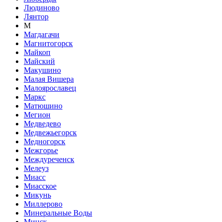
Людиново
Лянтор
М
Магдагачи
Магнитогорск
Майкоп
Майский
Макушино
Малая Вишера
Малоярославец
Маркс
Матюшино
Мегион
Медведево
Медвежьегорск
Медногорск
Межгорье
Междуреченск
Мелеуз
Миасс
Миасское
Микунь
Миллерово
Минеральные Воды
Минск