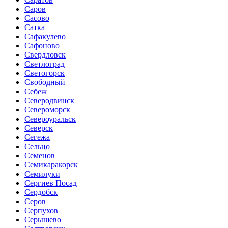
Саров
Сасово
Сатка
Сафакулево
Сафоново
Свердловск
Светлоград
Светогорск
Свободный
Себеж
Северодвинск
Североморск
Североуральск
Северск
Сегежа
Сельцо
Семенов
Семикаракорск
Семилуки
Сергиев Посад
Сердобск
Серов
Серпухов
Серышево