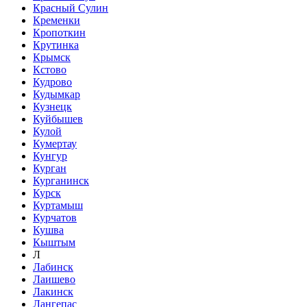
Красный Сулин
Кременки
Кропоткин
Крутинка
Крымск
Кстово
Кудрово
Кудымкар
Кузнецк
Куйбышев
Кулой
Кумертау
Кунгур
Курган
Курганинск
Курск
Куртамыш
Курчатов
Кушва
Кыштым
Л
Лабинск
Лаишево
Лакинск
Лангепас