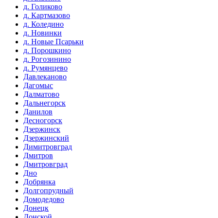
д. Голиково
д. Картмазово
д. Коледино
д. Новинки
д. Новые Псарьки
д. Порошкино
д. Рогозинино
д. Румянцево
Давлеканово
Дагомыс
Далматово
Дальнегорск
Данилов
Десногорск
Дзержинск
Дзержинский
Димитровград
Дмитров
Дмитровград
Дно
Добрянка
Долгопрудный
Домодедово
Донецк
Донской