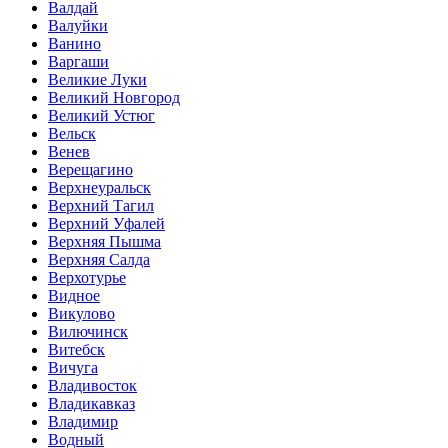
Валдай
Валуйки
Ванино
Варгаши
Великие Луки
Великий Новгород
Великий Устюг
Вельск
Венев
Верещагино
Верхнеуральск
Верхний Тагил
Верхний Уфалей
Верхняя Пышма
Верхняя Салда
Верхотурье
Видное
Викулово
Вилючинск
Витебск
Вичуга
Владивосток
Владикавказ
Владимир
Водный