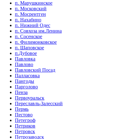
п. Марушкинское
п. Московский
п. Мосрентген
п. Нахабино
п. Нижний Одес
п. Совхоза им.Ленина
п. Сосенское
п. Филимонковское
п. Щаповское
п.Дубовое
Павловка
Павлово
Павловский Посад
Палласовка
Пангоды
Парголово
Пенза
Первоуральск
Переславль-Залесский
Пермь
Пестово
Петегроф
Петриков
Петровск
Петрозаводск