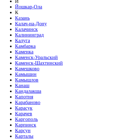
Й
Йошкар-Ола
К
Казань
Калач-на-Дону
Калачинск
Калининград
Калуга
Камбарка
Каменка
Каменск-Уральский
Каменск-Шахтинский
Камешково
Камышин
Камышлов
Канаш
Кандалакша
Капотня
Карабаново
Карасук
Карачев
Каргополь
Карпинск
Карсун
Карталы