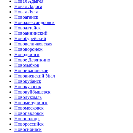
Новая Адыгея
Новая Ладога
Новая Ляля
Новоаганск
Новоалександровск
Новоалтайск
Новоаннинский
Новобурейский
Нововеличковская
Нововоронеж
Новодвинск
Новое Девяткино
Новозыбков
Новоивановское
Новокиевский Увал
Новокубанск
Новокузнецк
Новокуйбышевск
Новолукомль
Новомичуринск
Новомосковск
Новопавловск
Новополоцк
Новороссийск
Новосибирск