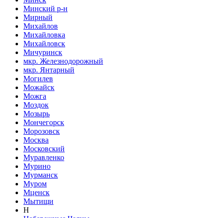
Минский р-н
Мирный
Михайлов
Михайловка
Михайловск
Мичуринск
мкр. Железнодорожный
мкр. Янтарный
Могилев
Можайск
Можга
Моздок
Мозырь
Мончегорск
Морозовск
Москва
Московский
Муравленко
Мурино
Мурманск
Муром
Мценск
Мытищи
Н