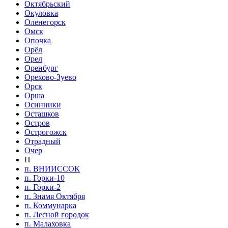
Октябрьский
Окуловка
Оленегорск
Омск
Опочка
Орёл
Орел
Оренбург
Орехово-Зуево
Орск
Орша
Осинники
Осташков
Остров
Острогожск
Отрадный
Очер
П
п. ВНИИССОК
п. Горки-10
п. Горки-2
п. Знамя Октября
п. Коммунарка
п. Лесной городок
п. Малаховка