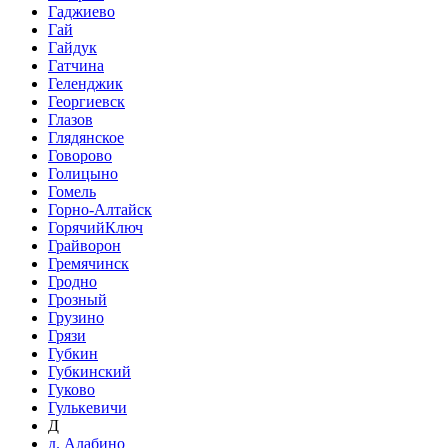
Гаджиево
Гай
Гайдук
Гатчина
Геленджик
Георгиевск
Глазов
Глядянское
Говорово
Голицыно
Гомель
Горно-Алтайск
ГорячийКлюч
Грайворон
Гремячинск
Гродно
Грозный
Грузино
Грязи
Губкин
Губкинский
Гуково
Гулькевичи
Д
д. Алабино