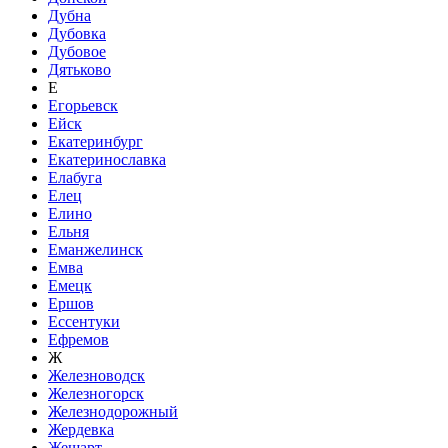
Дубна
Дубовка
Дубовое
Дятьково
Е
Егорьевск
Ейск
Екатеринбург
Екатеринославка
Елабуга
Елец
Елино
Ельня
Еманжелинск
Емва
Емецк
Ершов
Ессентуки
Ефремов
Ж
Железноводск
Железногорск
Железнодорожный
Жердевка
Жешарт