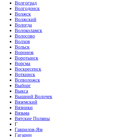
Волгоград
Волгодонск
Волжск
Волжский
Вологда
Волоколамск
Волосово
Волхов
Вольск
Воронеж
Воротынск
Ворсма
Воскресенск
Воткинск
Всеволожск
Выборг
Выкса
Вышний Волочек
Вяземский
Вязники
Вязьма
Вятские Поляны
Г
Гаврилов-Ям
Гагарин