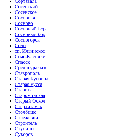
Сортавала
Сосенский
Сосенское
Сосновка
Сосново
Сосновый Бор
Сосновый бор
Сосногорск
Сочи
сп. Ильинское
Спас-Клепики
Спасск
Среднеуральск
Ставрополь
Старая Купавна
Старая Русса
Старица
Староминская
Старый Оскол
Стерлитамак
Столбище
Стрежевой
Строитель
Ступино
Суворов