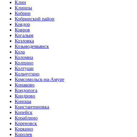
Клин
Клинцы
Кобрин
Кобринский район
Ковдор
Ковров
Когалым
Козловка
Козьмодемьянск
Кола
Коломна
Колпино
Колтуши
Кольчугино
Комсомольск-на-Амуре
Конаково
Кондопога
Кондрово
Коноша
Константиновка
Копейск
Кораблино
Кореновск
Коркино
Королев