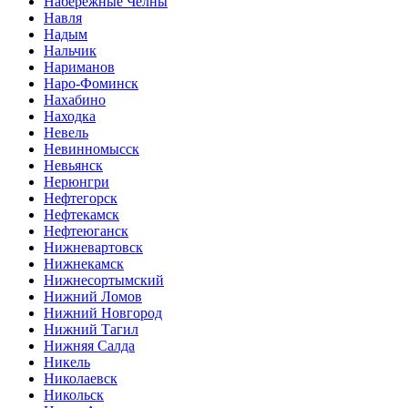
Набережные Челны
Навля
Надым
Нальчик
Нариманов
Наро-Фоминск
Нахабино
Находка
Невель
Невинномысск
Невьянск
Нерюнгри
Нефтегорск
Нефтекамск
Нефтеюганск
Нижневартовск
Нижнекамск
Нижнесортымский
Нижний Ломов
Нижний Новгород
Нижний Тагил
Нижняя Салда
Никель
Николаевск
Никольск