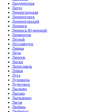
Лахденпохья
Лахта
Ленинградская
Лениногорск
Лениногорский
Ленинск
Ленинск-Кузнецкий
Лермонтов
Лесной
Лесозаводск
Ливны
Лида
Липецк
Лиски
Лихославль
Лобня
Луга
Луховицы
Лучегорск
Лысково
Лысьва
Лыткарино
Льгов
Любань
Люберцы