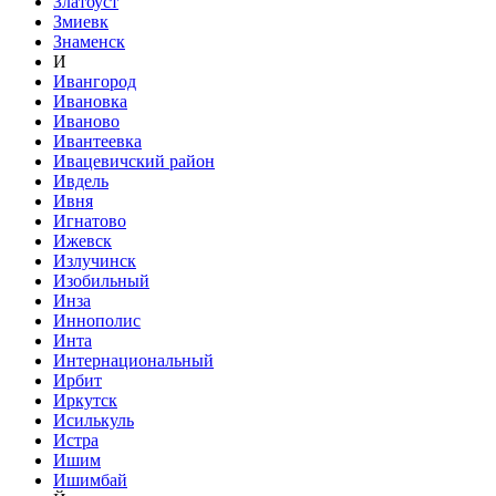
Златоуст
Змиевк
Знаменск
И
Ивангород
Ивановка
Иваново
Ивантеевка
Ивацевичский район
Ивдель
Ивня
Игнатово
Ижевск
Излучинск
Изобильный
Инза
Иннополис
Инта
Интернациональный
Ирбит
Иркутск
Исилькуль
Истра
Ишим
Ишимбай