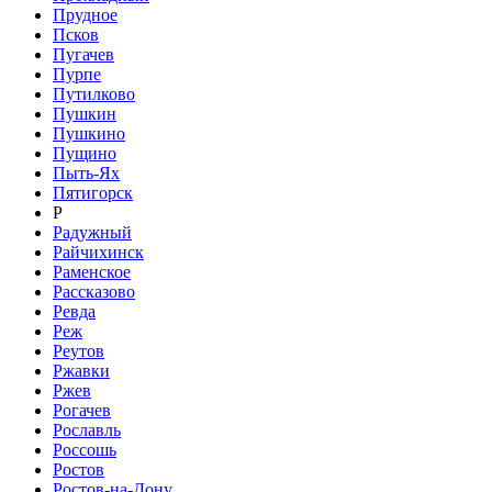
Прудное
Псков
Пугачев
Пурпе
Путилково
Пушкин
Пушкино
Пущино
Пыть-Ях
Пятигорск
Р
Радужный
Райчихинск
Раменское
Рассказово
Ревда
Реж
Реутов
Ржавки
Ржев
Рогачев
Рославль
Россошь
Ростов
Ростов-на-Дону