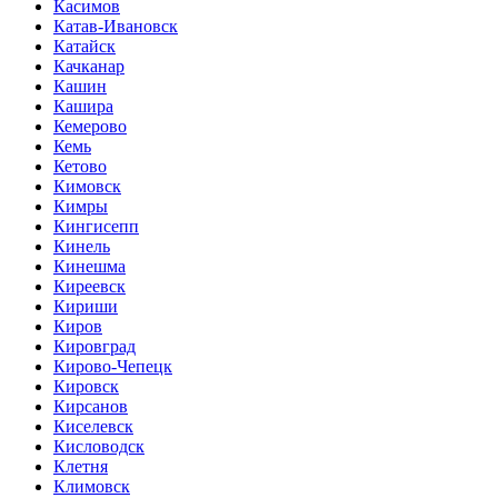
Касимов
Катав-Ивановск
Катайск
Качканар
Кашин
Кашира
Кемерово
Кемь
Кетово
Кимовск
Кимры
Кингисепп
Кинель
Кинешма
Киреевск
Кириши
Киров
Кировград
Кирово-Чепецк
Кировск
Кирсанов
Киселевск
Кисловодск
Клетня
Климовск