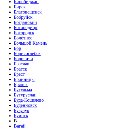
Биробиджан
Бирск
Благовещенск
Бобруйск
Богданович
Богородицк
Богородск
Болотное
Большой Камень
Бор
Борисоглебск
Боровичи
Браслав
Братск
Брест
Бронницы
Брянск
Бугульма
Бугуруслан
Буда-Кошелево
Буденновск
Бузулук
Буинск
В
Вагай