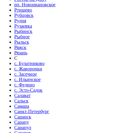
рп. Новоивановское
Ртищево
Рубцовск
Рудня
Рузаевка
Рыбинск
Рыбное
Рыльск
Ряжск
Рязань
С
с. Булатниково
с. Жаворонки
с. Засечное
с. Ильинское
с. Федино
с. Эсто-Садок
Салават
Сальск
Самара
Санкт-Петербург
Саранск
Сарапу
Сарапул
Саратов