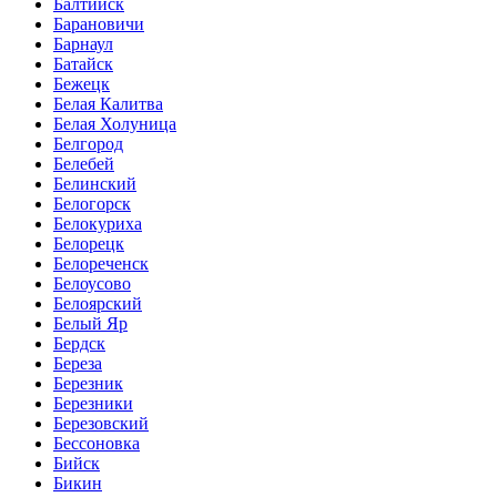
Балтийск
Барановичи
Барнаул
Батайск
Бежецк
Белая Калитва
Белая Холуница
Белгород
Белебей
Белинский
Белогорск
Белокуриха
Белорецк
Белореченск
Белоусово
Белоярский
Белый Яр
Бердск
Береза
Березник
Березники
Березовский
Бессоновка
Бийск
Бикин