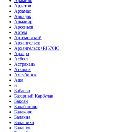
Арамиль
Ардатов
Арзамас
Аркадак
Армавир
Арсеньев
Артем
Артемовский
Архангельск
Архангельск+R[570]C
Архара
Асбест
Астрахань
Аткарск
Ахтубинск
Аша
Б
Бабаево
Базарный Карбулак
Баксан
Балабаново
Балаково
Балахна
Балашиха
Балашов