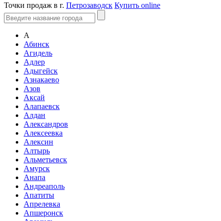
Точки продаж в г.
Петрозаводск
Купить online
А
Абинск
Агидель
Адлер
Адыгейск
Азнакаево
Азов
Аксай
Алапаевск
Алдан
Александров
Алексеевка
Алексин
Алтырь
Альметьевск
Амурск
Анапа
Андреаполь
Апатиты
Апрелевка
Апшеронск