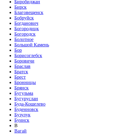
Биробиджан
Бирск
Благовещенск
Бобруйск
Богданович
Богородицк
Богородск
Болотное
Большой Камень
Бор
Борисоглебск
Боровичи
Браслав
Братск
Брест
Бронницы
Брянск
Бугульма
Бугуруслан
Буда-Кошелево
Буденновск
Бузулук
Буинск
В
Вагай